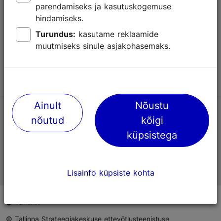
parendamiseks ja kasutuskogemuse
Abi
hindamiseks.
Kasutajatingimused
Turundus:
kasutame reklaamide
muutmiseks sinule asjakohasemaks.
KKK
Võta meiega ühendust
Ainult
Nõustu
TripAdvisori® hinnangud ja arvustused
nõutud
kõigi
küpsistega
Eesti ametlik turismiinfo
Lisainfo küpsiste kohta
© Tallinna Strateegiakeskuse ettevõtlusteenistuse