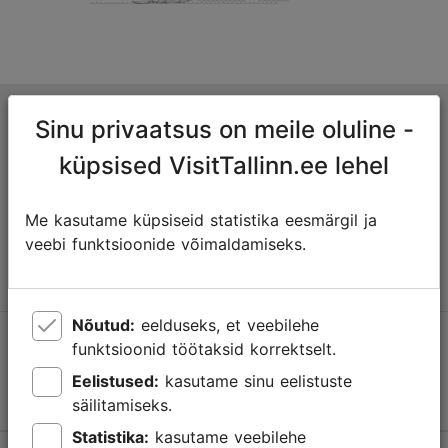
Tallinna turismiinfokeskus
Sinu privaatsus on meile oluline -
Niguliste 2, 10146 Tallinn, Eesti
küpsised VisitTallinn.ee lehel
+372 645 7777
Me kasutame küpsiseid statistika eesmärgil ja
veebi funktsioonide võimaldamiseks.
info@visittallinn.ee
Nõutud:
eelduseks, et veebilehe
Jälgi meid @ VisitTallinn
funktsioonid töötaksid korrektselt.
Eelistused:
kasutame sinu eelistuste
säilitamiseks.
Statistika:
kasutame veebilehe