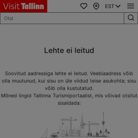
EST
Lemmikud
Kaart
Lehte ei leitud
Soovitud aadressiga lehte ei leitud. Veebiaadress võib
olla muutunud, kui sisu on üle viidud teise asukohta; sisu
võib olla kustutatud.
Mõned lingid Tallinna Turismiportaalist, mis võivad otsitut
sisaldada: