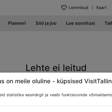
Lemmikud
Kaart
Planeeri
Söö ja joo
Loe soovitusi
Tal
Lehte ei leitud
s on meile oluline - küpsised VisitTallin
Veebiaadress võib olla muutunud, kui sisu on üle viidud teis
 lingid Tallinna Turismiportaalist, mis võivad otsitut sisa
d statistika eesmärgil ja veebi funktsioonide võimaldami