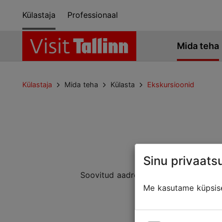
Külastaja
Professionaal
Mida teha
Külastaja
Mida teha
Külasta
Ekskursioonid
Sinu privaatsu
Soovitud aadressiga lehte ei leitud. 
Mõned
Me kasutame küpsisei