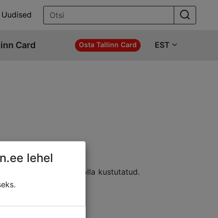
Uudised
linn Card
EST
Osta Tallinn Card
n.ee lehel
e asukohta; sisu võib olla kustutatud.
ldada:
seks.