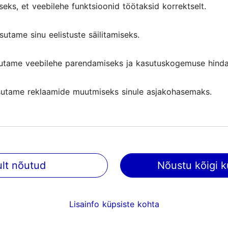
seks, et veebilehe funktsioonid töötaksid korrektselt.
sutame sinu eelistuste säilitamiseks.
utame veebilehe parendamiseks ja kasutuskogemuse hinda
utame reklaamide muutmiseks sinule asjakohasemaks.
ult nõutud
Nõustu kõigi k
@ VisitTallinn
Abi
Lisainfo küpsiste kohta
Kasutajatingimused