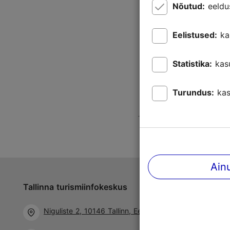
Nõutud:
eeldu
Eelistused:
ka
Statistika:
kas
Turundus:
kas
Ain
Tallinna turismiinfokeskus
Jälgi meid 
Niguliste 2, 10146 Tallinn, Eesti