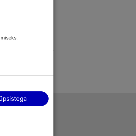
miseks.
üpsistega