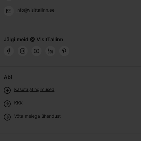
info@visittallinn.ee
Jälgi meid @ VisitTallinn
Abi
Kasutajatingimused
KKK
Võta meiega ühendust