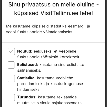
Sinu privaatsus on meile oluline -
Sinu privaatsus on meile oluline -
https://www.facebook.com/FoodLoverWeek
küpsised VisitTallinn.ee lehel
küpsised VisitTallinn.ee lehel
info@toidunautleja.ee
+372 506 4808
Me kasutame küpsiseid statistika eesmärgil ja
Me kasutame küpsiseid statistika eesmärgil ja
veebi funktsioonide võimaldamiseks.
veebi funktsioonide võimaldamiseks.
Lisainfo
Loe lähemalt
Tähtsündmus
Nõutud:
Nõutud:
eelduseks, et veebilehe
eelduseks, et veebilehe
Broneeri
funktsioonid töötaksid korrektselt.
funktsioonid töötaksid korrektselt.
Eelistused:
Eelistused:
kasutame sinu eelistuste
kasutame sinu eelistuste
säilitamiseks.
säilitamiseks.
Statistika:
Statistika:
kasutame veebilehe
kasutame veebilehe
parendamiseks ja kasutuskogemuse
parendamiseks ja kasutuskogemuse
hindamiseks.
hindamiseks.
Turundus:
Turundus:
kasutame reklaamide
kasutame reklaamide
muutmiseks sinule asjakohasemaks.
muutmiseks sinule asjakohasemaks.