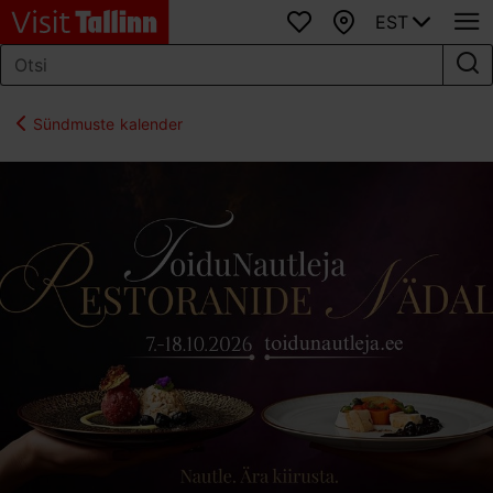
EST
Lemmikud
Kaart
Sündmuste kalender