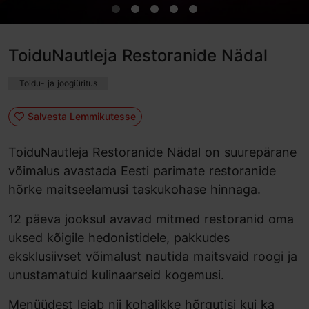
ToiduNautleja Restoranide Nädal
Toidu- ja joogiüritus
Salvesta Lemmikutesse
ToiduNautleja Restoranide Nädal on suurepärane
võimalus avastada Eesti parimate restoranide
hõrke maitseelamusi taskukohase hinnaga.
12 päeva jooksul avavad mitmed restoranid oma
uksed kõigile hedonistidele, pakkudes
eksklusiivset võimalust nautida maitsvaid roogi ja
unustamatuid kulinaarseid kogemusi.
Menüüdest leiab nii kohalikke hõrgutisi kui ka