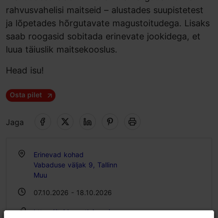
rahvusvahelisi maitseid – alustades suupistetest
ja lõpetades hõrgutavate magustoitudega. Lisaks
saab roogasid sobitada erinevate jookidega, et
luua täiuslik maitsekooslus.
Head isu!
Osta pilet
Jaga
Erinevad kohad
Vabaduse väljak 9, Tallinn
Muu
07.10.2026 - 18.10.2026
https://toidunautleja.ee/