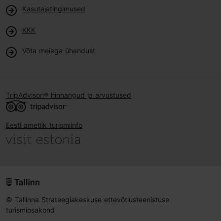
Kasutajatingimused
KKK
Võta meiega ühendust
TripAdvisori® hinnangud ja arvustused
Eesti ametlik turismiinfo
© Tallinna Strateegiakeskuse ettevõtlusteenistuse
turismiosakond