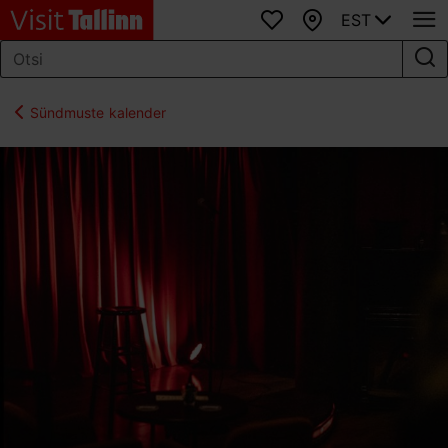
EST
Lemmikud
Kaart
Sündmuste kalender