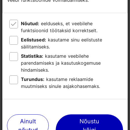
veebi funktsioonide võimaldamiseks.
veebi funktsioonide võimaldamiseks.
Nõutud:
Nõutud:
eelduseks, et veebilehe
eelduseks, et veebilehe
funktsioonid töötaksid korrektselt.
funktsioonid töötaksid korrektselt.
Eelistused:
Eelistused:
kasutame sinu eelistuste
kasutame sinu eelistuste
säilitamiseks.
säilitamiseks.
Statistika:
Statistika:
kasutame veebilehe
kasutame veebilehe
parendamiseks ja kasutuskogemuse
parendamiseks ja kasutuskogemuse
hindamiseks.
hindamiseks.
Turundus:
Turundus:
kasutame reklaamide
kasutame reklaamide
muutmiseks sinule asjakohasemaks.
muutmiseks sinule asjakohasemaks.
Ainult
Ainult
Nõustu
Nõustu