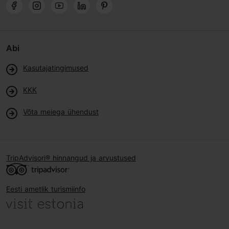
Abi
Kasutajatingimused
KKK
Võta meiega ühendust
TripAdvisori® hinnangud ja arvustused
Eesti ametlik turismiinfo