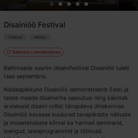
Disainiöö Festival
Festival
Näitus
Salvesta Lemmikutesse
Baltimaade suurim disainifestival Disainiöö tuleb
taas septembris.
Nädalapikkune Disainiöö demonstreerib Eesti ja
teiste maade disainerite saavutusi ning käivitab
arutelusid disaini rollist tänapäeva ühiskonnas.
Disainiöö kavasse kuuluvad tavapäraste näituste
ja moeetenduste kõrval ka harivad seminarid,
loengud, lasteprogrammid ja töötoad.