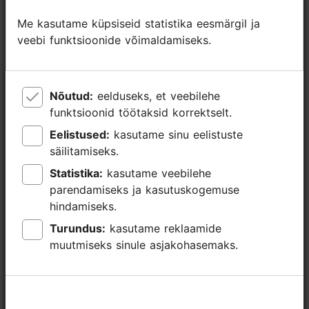
+372 5557 3687
Me kasutame küpsiseid statistika eesmärgil ja
Me kasutame küpsiseid statistika eesmärgil ja
Lisainfo
veebi funktsioonide võimaldamiseks.
veebi funktsioonide võimaldamiseks.
Loe lähemalt
Tähtsündmus
Nõutud:
Nõutud:
eelduseks, et veebilehe
eelduseks, et veebilehe
funktsioonid töötaksid korrektselt.
funktsioonid töötaksid korrektselt.
Eelistused:
Eelistused:
kasutame sinu eelistuste
kasutame sinu eelistuste
säilitamiseks.
säilitamiseks.
Statistika:
Statistika:
kasutame veebilehe
kasutame veebilehe
parendamiseks ja kasutuskogemuse
parendamiseks ja kasutuskogemuse
hindamiseks.
hindamiseks.
Turundus:
Turundus:
kasutame reklaamide
kasutame reklaamide
muutmiseks sinule asjakohasemaks.
muutmiseks sinule asjakohasemaks.