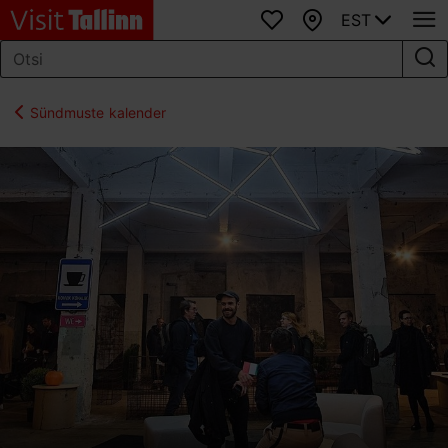
EST
Lemmikud
Kaart
Sündmuste kalender