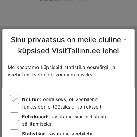
Tallinna turismiinfokeskus
Sinu privaatsus on meile oluline -
Niguliste 2, 10146 Tallinn, Eesti
küpsised VisitTallinn.ee lehel
+372 645 7777
Me kasutame küpsiseid statistika eesmärgil ja
veebi funktsioonide võimaldamiseks.
info@visittallinn.ee
Nõutud:
eelduseks, et veebilehe
Jälgi meid @ VisitTallinn
funktsioonid töötaksid korrektselt.
Eelistused:
kasutame sinu eelistuste
säilitamiseks.
Statistika:
kasutame veebilehe