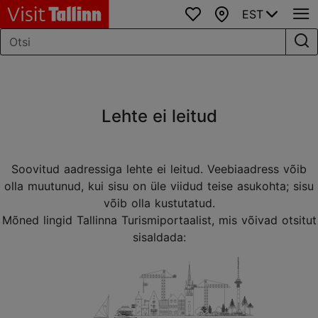
EST
Lemmikud
Kaart
Lehte ei leitud
Soovitud aadressiga lehte ei leitud. Veebiaadress võib
olla muutunud, kui sisu on üle viidud teise asukohta; sisu
võib olla kustutatud.
Mõned lingid Tallinna Turismiportaalist, mis võivad otsitut
sisaldada: