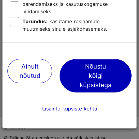
parendamiseks ja kasutuskogemuse
Abi
hindamiseks.
Kasutajatingimused
Turundus:
kasutame reklaamide
muutmiseks sinule asjakohasemaks.
KKK
Võta meiega ühendust
Ainult
Nõustu
TripAdvisori® hinnangud ja arvustused
nõutud
kõigi
küpsistega
Eesti ametlik turismiinfo
Lisainfo küpsiste kohta
© Tallinna Strateegiakeskuse ettevõtlusteenistuse