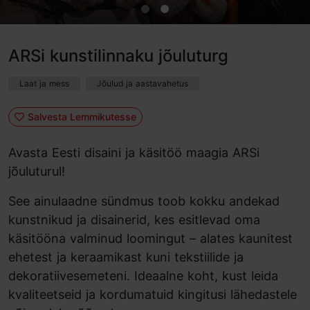
ARSi kunstilinnaku jõuluturg
Laat ja mess
Jõulud ja aastavahetus
Salvesta Lemmikutesse
Avasta Eesti disaini ja käsitöö maagia ARSi
jõuluturul!
See ainulaadne sündmus toob kokku andekad
kunstnikud ja disainerid, kes esitlevad oma
käsitööna valminud loomingut – alates kaunitest
ehetest ja keraamikast kuni tekstiilide ja
dekoratiivesemeteni. Ideaalne koht, kust leida
kvaliteetseid ja kordumatuid kingitusi lähedastele