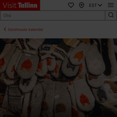
EST
Lemmikud
Kaart
Sündmuste kalender