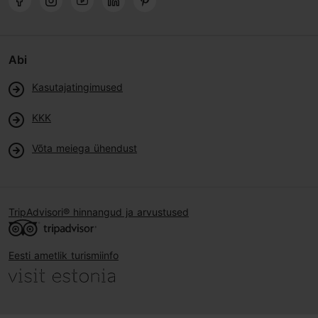
Abi
Kasutajatingimused
KKK
Võta meiega ühendust
TripAdvisori® hinnangud ja arvustused
Eesti ametlik turismiinfo