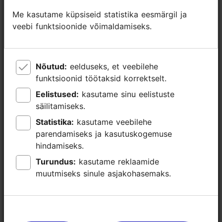
https://www.facebook.com/events/875083885677748
Me kasutame küpsiseid statistika eesmärgil ja
Me kasutame küpsiseid statistika eesmärgil ja
Lisainfo
veebi funktsioonide võimaldamiseks.
veebi funktsioonide võimaldamiseks.
Loe lähemalt
Tähtsündmus
Nõutud:
Nõutud:
eelduseks, et veebilehe
eelduseks, et veebilehe
funktsioonid töötaksid korrektselt.
funktsioonid töötaksid korrektselt.
Eelistused:
Eelistused:
kasutame sinu eelistuste
kasutame sinu eelistuste
säilitamiseks.
säilitamiseks.
Statistika:
Statistika:
kasutame veebilehe
kasutame veebilehe
parendamiseks ja kasutuskogemuse
parendamiseks ja kasutuskogemuse
hindamiseks.
hindamiseks.
Turundus:
Turundus:
kasutame reklaamide
kasutame reklaamide
muutmiseks sinule asjakohasemaks.
muutmiseks sinule asjakohasemaks.