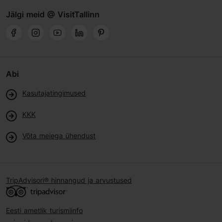
Jälgi meid @ VisitTallinn
Abi
Kasutajatingimused
KKK
Võta meiega ühendust
TripAdvisori® hinnangud ja arvustused
Eesti ametlik turismiinfo