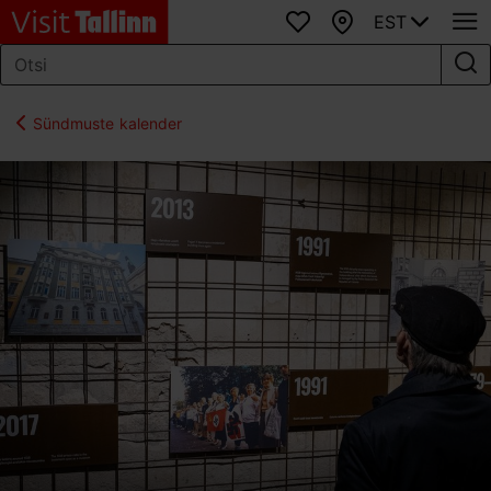
EST
Lemmikud
Kaart
Sündmuste kalender