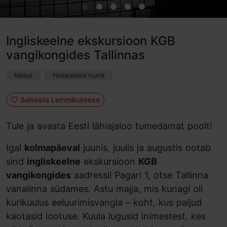
Ingliskeelne ekskursioon KGB
vangikongides Tallinnas
Näitus
Hooajalised tuurid
Salvesta Lemmikutesse
Tule ja avasta Eesti lähiajaloo tumedamat poolt!
Igal
kolmapäeval
juunis, juulis ja augustis ootab
sind
ingliskeelne
ekskursioon
KGB
vangikongides
aadressil Pagari 1, otse Tallinna
vanalinna südames. Astu majja, mis kunagi oli
kurikuulus eeluurimisvangla – koht, kus paljud
kaotasid lootuse. Kuula lugusid inimestest, kes