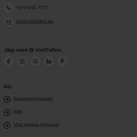
+372 645 7777
info@visittallinn.ee
Jälgi meid @ VisitTallinn
Abi
Kasutajatingimused
KKK
Võta meiega ühendust