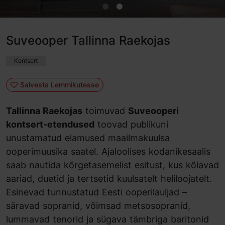
Suveooper Tallinna Raekojas
Kontsert
Salvesta Lemmikutesse
Tallinna Raekojas
toimuvad
Suveooperi
kontsert-etendused
toovad publikuni
unustamatud elamused maailmakuulsa
ooperimuusika saatel. Ajaloolises kodanikesaalis
saab nautida kõrgetasemelist esitust, kus kõlavad
aariad, duetid ja tertsetid kuulsatelt heliloojatelt.
Esinevad tunnustatud Eesti ooperilauljad –
säravad sopranid, võimsad metsosopranid,
lummavad tenorid ja sügava tämbriga baritonid