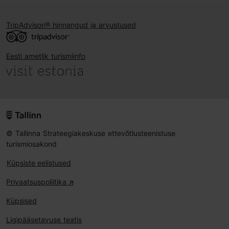
TripAdvisori® hinnangud ja arvustused
Eesti ametlik turismiinfo
© Tallinna Strateegiakeskuse ettevõtlusteenistuse
turismiosakond
Küpsiste eelistused
Privaatsuspoliitika
Küpsised
Ligipääsetavuse teatis