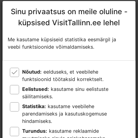
https://plmf.ee/suveooper-2026/
Sinu privaatsus on meile oluline -
Sinu privaatsus on meile oluline -
https://www.facebook.com/muusikutefond/
küpsised VisitTallinn.ee lehel
küpsised VisitTallinn.ee lehel
raekoda@tallinnlv.ee
Me kasutame küpsiseid statistika eesmärgil ja
Me kasutame küpsiseid statistika eesmärgil ja
+372 511 4077
veebi funktsioonide võimaldamiseks.
veebi funktsioonide võimaldamiseks.
Lisainfo
Loe lähemalt
Tähtsündmus
Nõutud:
Nõutud:
eelduseks, et veebilehe
eelduseks, et veebilehe
funktsioonid töötaksid korrektselt.
funktsioonid töötaksid korrektselt.
Broneeri
Eelistused:
Eelistused:
kasutame sinu eelistuste
kasutame sinu eelistuste
säilitamiseks.
säilitamiseks.
Statistika:
Statistika:
kasutame veebilehe
kasutame veebilehe
parendamiseks ja kasutuskogemuse
parendamiseks ja kasutuskogemuse
hindamiseks.
hindamiseks.
Turundus:
Turundus:
kasutame reklaamide
kasutame reklaamide