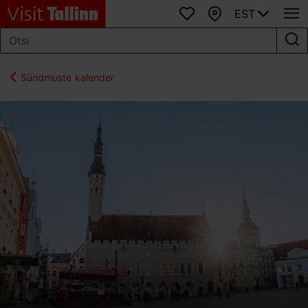
EST
Lemmikud
Kaart
Sündmuste kalender