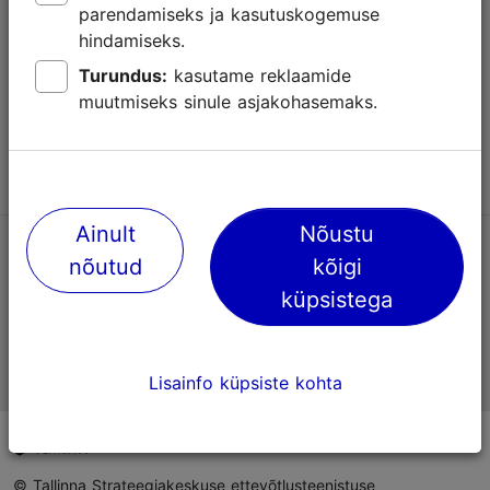
parendamiseks ja kasutuskogemuse
Abi
hindamiseks.
Kasutajatingimused
Turundus:
kasutame reklaamide
muutmiseks sinule asjakohasemaks.
KKK
Võta meiega ühendust
Ainult
Nõustu
TripAdvisori® hinnangud ja arvustused
nõutud
kõigi
küpsistega
Eesti ametlik turismiinfo
Lisainfo küpsiste kohta
© Tallinna Strateegiakeskuse ettevõtlusteenistuse