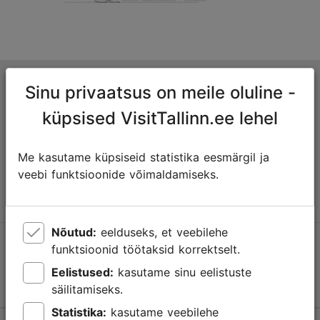
Tallinna turismiinfokeskus
Sinu privaatsus on meile oluline -
Niguliste 2, 10146 Tallinn, Eesti
küpsised VisitTallinn.ee lehel
+372 645 7777
Me kasutame küpsiseid statistika eesmärgil ja
veebi funktsioonide võimaldamiseks.
info@visittallinn.ee
Nõutud:
eelduseks, et veebilehe
Jälgi meid @ VisitTallinn
funktsioonid töötaksid korrektselt.
Eelistused:
kasutame sinu eelistuste
säilitamiseks.
Statistika:
kasutame veebilehe