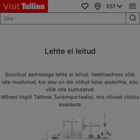
EST
Lemmikud
Kaart
Lehte ei leitud
Soovitud aadressiga lehte ei leitud. Veebiaadress võib
olla muutunud, kui sisu on üle viidud teise asukohta; sisu
võib olla kustutatud.
Mõned lingid Tallinna Turismiportaalist, mis võivad otsitut
sisaldada: