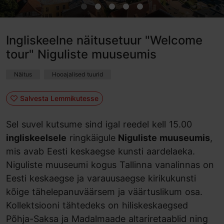
Ingliskeelne näitusetuur "Welcome
tour" Niguliste muuseumis
Näitus
Hooajalised tuurid
Salvesta Lemmikutesse
Sel suvel kutsume sind igal reedel kell 15.00
ingliskeelsele
ringkäigule
Niguliste muuseumis
,
mis avab Eesti keskaegse kunsti aardelaeka.
Niguliste muuseumi kogus Tallinna vanalinnas on
Eesti keskaegse ja varauusaegse kirikukunsti
kõige tähelepanuväärsem ja väärtuslikum osa.
Kollektsiooni tähtedeks on hiliskeskaegsed
Põhja-Saksa ja Madalmaade altariretaablid ning