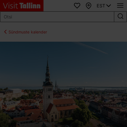
EST
Lemmikud
Kaart
Sündmuste kalender