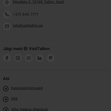
Niguliste 2, 10146 Tallinn, Eesti
+372 645 7777
info@visittallinn.ee
Jälgi meid @ VisitTallinn
Abi
Kasutajatingimused
KKK
Võta meiega ühendust