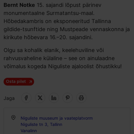
Bernt Notke
15. sajandi lõpust pärinev
monumentaalne Surmatantsu-maal.
Hõbedakambris on eksponeeritud Tallinna
gildide-tsunftide ning Mustpeade vennaskonna ja
kirikute hõbevara 16.–20. sajandini.
Olgu sa kohalik elanik, keelehuviline või
rahvusvaheline külaline – see on ainulaadne
võimalus kogeda Niguliste ajaloolist õhustikku!
Osta pilet
Jaga
Niguliste muuseum ja vaateplatvorm
Niguliste tn 3, Tallinn
Vanalinn