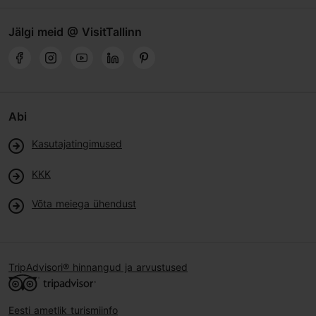
Jälgi meid @ VisitTallinn
Abi
Kasutajatingimused
KKK
Võta meiega ühendust
TripAdvisori® hinnangud ja arvustused
Eesti ametlik turismiinfo