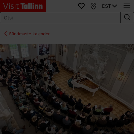
EST
Lemmikud
Kaart
Sündmuste kalender