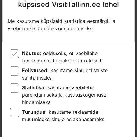
küpsised VisitTallinn.ee lehel
küpsised VisitTallinn.ee lehel
https://www.facebook.com/lossimuusika
kadriorg@ekm.ee
Me kasutame küpsiseid statistika eesmärgil ja
Me kasutame küpsiseid statistika eesmärgil ja
+372 516 2480
veebi funktsioonide võimaldamiseks.
veebi funktsioonide võimaldamiseks.
Broneeri
Nõutud:
Nõutud:
eelduseks, et veebilehe
eelduseks, et veebilehe
funktsioonid töötaksid korrektselt.
funktsioonid töötaksid korrektselt.
Eelistused:
Eelistused:
kasutame sinu eelistuste
kasutame sinu eelistuste
säilitamiseks.
säilitamiseks.
Statistika:
Statistika:
kasutame veebilehe
kasutame veebilehe
parendamiseks ja kasutuskogemuse
parendamiseks ja kasutuskogemuse
hindamiseks.
hindamiseks.
Turundus:
Turundus:
kasutame reklaamide
kasutame reklaamide
muutmiseks sinule asjakohasemaks.
muutmiseks sinule asjakohasemaks.