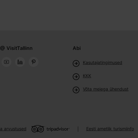
@ VisitTallinn
Abi
Kasutajatingimused
KKK
Võta meiega ühendust
ja arvustused
Eesti ametlik turismiinfo
|