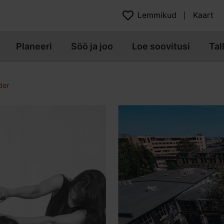
Lemmikud
Kaart
Planeeri
Söö ja joo
Loe soovitusi
Tal
der