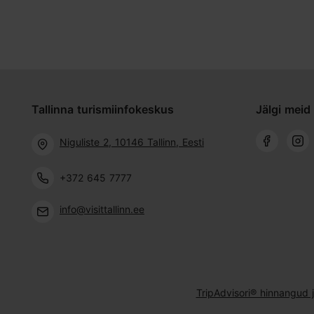
Tallinna turismiinfokeskus
Jälgi meid 
Niguliste 2, 10146 Tallinn, Eesti
+372 645 7777
info@visittallinn.ee
TripAdvisori® hinnangud 