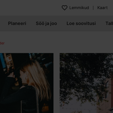
Lemmikud
Kaart
Planeeri
Söö ja joo
Loe soovitusi
Tal
der