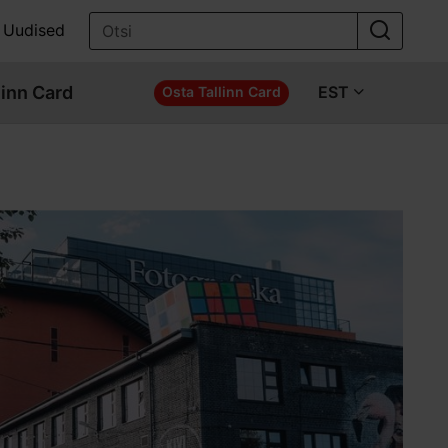
Uudised
linn Card
EST
Osta Tallinn Card