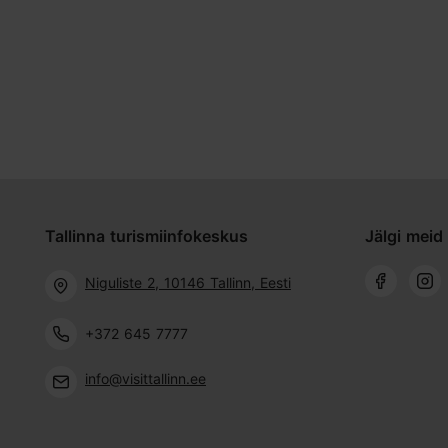
Tallinna turismiinfokeskus
Jälgi meid 
Niguliste 2, 10146 Tallinn, Eesti
+372 645 7777
info@visittallinn.ee