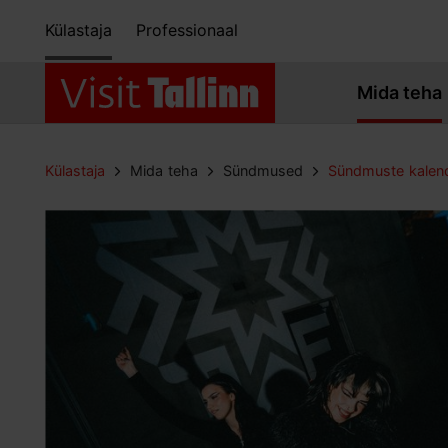
Külastaja
Professionaal
Mida teha
Külastaja
Mida teha
Sündmused
Sündmuste kalen