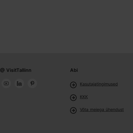
@ VisitTallinn
Abi
Kasutajatingimused
KKK
Võta meiega ühendust