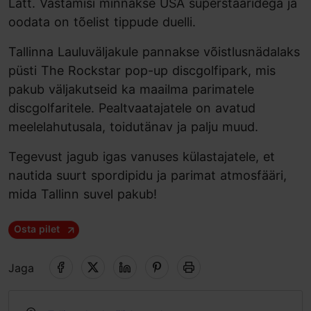
Lätt. Vastamisi minnakse USA superstaaridega ja
oodata on tõelist tippude duelli.
Tallinna Lauluväljakule pannakse võistlusnädalaks
püsti The Rockstar pop-up discgolfipark, mis
pakub väljakutseid ka maailma parimatele
discgolfaritele. Pealtvaatajatele on avatud
meelelahutusala, toidutänav ja palju muud.
Tegevust jagub igas vanuses külastajatele, et
nautida suurt spordipidu ja parimat atmosfääri,
mida Tallinn suvel pakub!
Osta pilet
Jaga