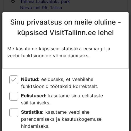
Tallinna Lauluväljaku park
Narva mnt 95, Tallinn
16.06.2026 - 21.06.2026
Sinu privaatsus on meile oluline -
Sinu privaatsus on meile oluline -
https://www.discfestival.com/et/esileht
küpsised VisitTallinn.ee lehel
küpsised VisitTallinn.ee lehel
https://www.facebook.com/discgolffest
Me kasutame küpsiseid statistika eesmärgil ja
Me kasutame küpsiseid statistika eesmärgil ja
info@lauluvaljak.ee
veebi funktsioonide võimaldamiseks.
veebi funktsioonide võimaldamiseks.
+372 511 8633
Lisainfo
Nõutud:
Nõutud:
eelduseks, et veebilehe
eelduseks, et veebilehe
Loe lähemalt
funktsioonid töötaksid korrektselt.
funktsioonid töötaksid korrektselt.
Tähtsündmus
Eelistused:
Eelistused:
kasutame sinu eelistuste
kasutame sinu eelistuste
Broneeri
säilitamiseks.
säilitamiseks.
Statistika:
Statistika:
kasutame veebilehe
kasutame veebilehe
parendamiseks ja kasutuskogemuse
parendamiseks ja kasutuskogemuse
hindamiseks.
hindamiseks.