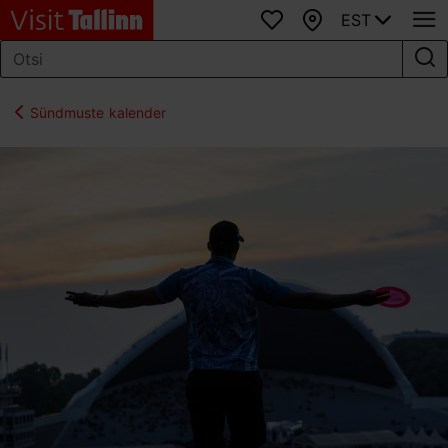
EST
Lemmikud
Kaart
Sündmuste kalender