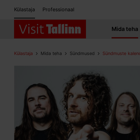
Külastaja
Professionaal
Mida teha
Külastaja
Mida teha
Sündmused
Sündmuste kalen