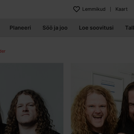
Lemmikud
Kaart
Planeeri
Söö ja joo
Loe soovitusi
Tal
der