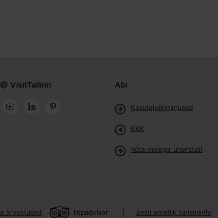
@ VisitTallinn
Abi
Kasutajatingimused
KKK
Võta meiega ühendust
ja arvustused
Eesti ametlik turismiinfo
|