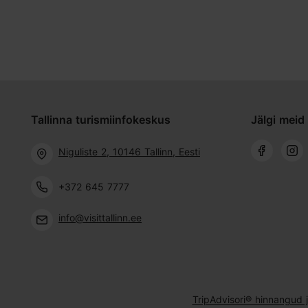
Tallinna turismiinfokeskus
Jälgi meid 
Niguliste 2, 10146 Tallinn, Eesti
+372 645 7777
info@visittallinn.ee
TripAdvisori® hinnangud 