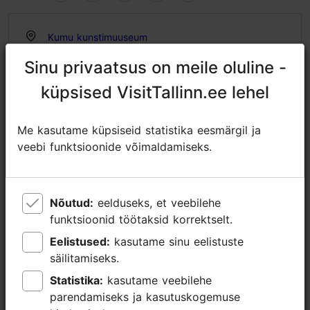
Kumu kunstimuuseum
Valge tn 1, Tallinn
Sinu privaatsus on meile oluline -
Sinu privaatsus on meile oluline -
Kadriorg
küpsised VisitTallinn.ee lehel
küpsised VisitTallinn.ee lehel
20.03.2026 - 06.09.2026
Tasuta Tallinn Card'iga
Me kasutame küpsiseid statistika eesmärgil ja
Me kasutame küpsiseid statistika eesmärgil ja
https://kumu.ekm.ee/syndmus/karin-luts-pildid-reisidelt/
veebi funktsioonide võimaldamiseks.
veebi funktsioonide võimaldamiseks.
https://www.facebook.com/kumu
kumu@ekm.ee
Nõutud:
Nõutud:
eelduseks, et veebilehe
eelduseks, et veebilehe
funktsioonid töötaksid korrektselt.
funktsioonid töötaksid korrektselt.
+372 602 6000
Eelistused:
Eelistused:
kasutame sinu eelistuste
kasutame sinu eelistuste
säilitamiseks.
säilitamiseks.
Broneeri
Statistika:
Statistika:
kasutame veebilehe
kasutame veebilehe
parendamiseks ja kasutuskogemuse
parendamiseks ja kasutuskogemuse