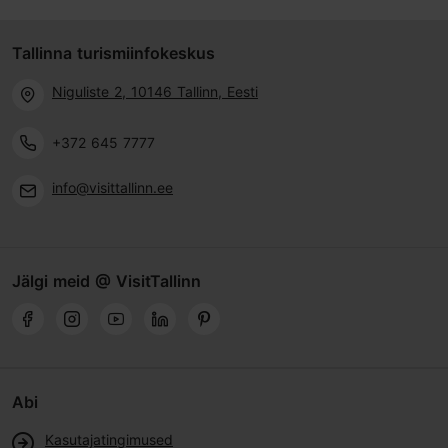
Tallinna turismiinfokeskus
Niguliste 2, 10146 Tallinn, Eesti
+372 645 7777
info@visittallinn.ee
Jälgi meid @ VisitTallinn
Abi
Kasutajatingimused