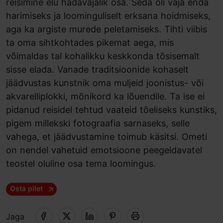
reisimine elu hädavajalik osa. Seda oli vaja enda
harimiseks ja loominguliselt erksana hoidmiseks,
aga ka argiste murede peletamiseks. Tihti viibis
ta oma sihtkohtades pikemat aega, mis
võimaldas tal kohalikku keskkonda tõsisemalt
sisse elada. Vanade traditsioonide kohaselt
jäädvustas kunstnik oma muljeid joonistus- või
akvarelliplokki, mõnikord ka lõuendile. Ta ise ei
pidanud reisidel tehtud vaateid tõeliseks kunstiks,
pigem millekski fotograafia sarnaseks, selle
vahega, et jäädvustamine toimub käsitsi. Ometi
on nendel vahetuid emotsioone peegeldavatel
teostel oluline osa tema loomingus.
Osta pilet
Jaga