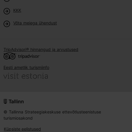
KKK
Võta meiega ühendust
TripAdvisori® hinnangud ja arvustused
Eesti ametlik turismiinfo
© Tallinna Strateegiakeskuse ettevõtlusteenistuse
turismiosakond
Küpsiste eelistused