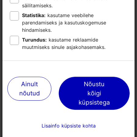
säilitamiseks.
säilitamiseks.
Loe lähemalt
Tubade arv: 2
Statistika:
Statistika:
kasutame veebilehe
kasutame veebilehe
Voodikohtade arv: 7
Broneeri
parendamiseks ja kasutuskogemuse
parendamiseks ja kasutuskogemuse
hindamiseks.
hindamiseks.
WiFi
Turundus:
Turundus:
kasutame reklaamide
kasutame reklaamide
muutmiseks sinule asjakohasemaks.
muutmiseks sinule asjakohasemaks.
Ainult
Ainult
Nõustu
Nõustu
nõutud
nõutud
kõigi
kõigi
küpsistega
küpsistega
Lisainfo küpsiste kohta
Lisainfo küpsiste kohta