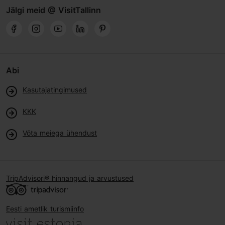
Jälgi meid @ VisitTallinn
Abi
Kasutajatingimused
KKK
Võta meiega ühendust
TripAdvisori® hinnangud ja arvustused
Eesti ametlik turismiinfo