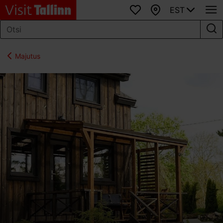
EST
Lemmikud
Kaart
Majutus