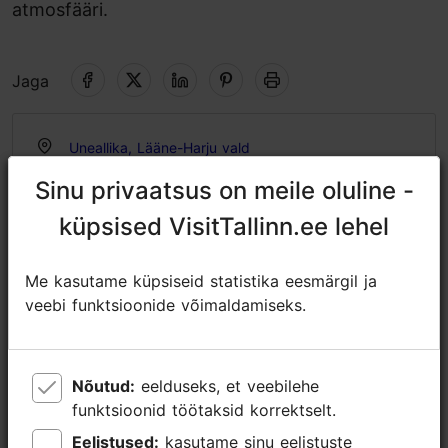
atmosfääri.
Jaga
Uneallika, Lääne-Harju vald
Tallinna lähiümbrus
Sinu privaatsus on meile oluline -
Sinu privaatsus on meile oluline -
01.04–31.10
küpsised VisitTallinn.ee lehel
küpsised VisitTallinn.ee lehel
Avatud ainult ettetellimisel
Loe lähemalt
Me kasutame küpsiseid statistika eesmärgil ja
Me kasutame küpsiseid statistika eesmärgil ja
https://uneallika.ee
veebi funktsioonide võimaldamiseks.
veebi funktsioonide võimaldamiseks.
https://www.facebook.com/UneallikaPuhketalu
jarvis.helena@gmail.com
Nõutud:
Nõutud:
eelduseks, et veebilehe
eelduseks, et veebilehe
+372 53034774
funktsioonid töötaksid korrektselt.
funktsioonid töötaksid korrektselt.
Eelistused:
Eelistused:
kasutame sinu eelistuste
kasutame sinu eelistuste
Lisainfo