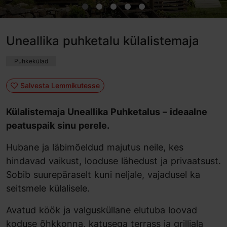
Uneallika puhketalu külalistemaja
Puhkekülad
Salvesta Lemmikutesse
Külalistemaja Uneallika Puhketalus – ideaalne
peatuspaik sinu perele.
Hubane ja läbimõeldud majutus neile, kes
hindavad vaikust, looduse lähedust ja privaatsust.
Sobib suurepäraselt kuni neljale, vajadusel ka
seitsmele külalisele.
Avatud köök ja valgusküllane elutuba loovad
koduse õhkkonna, katusega terrass ja grilliala