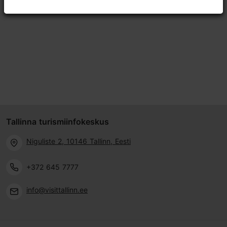
Tallinna turismiinfokeskus
Niguliste 2, 10146 Tallinn, Eesti
+372 645 7777
info@visittallinn.ee