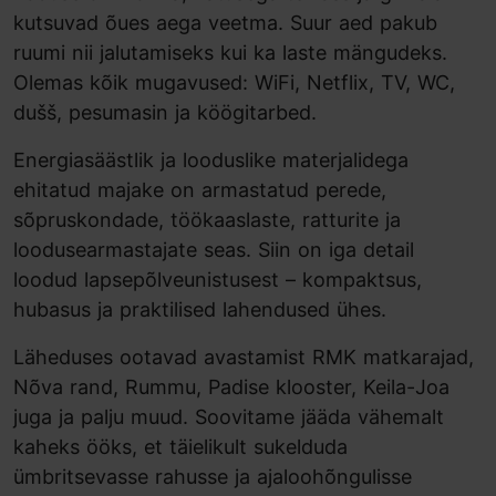
kutsuvad õues aega veetma. Suur aed pakub
ruumi nii jalutamiseks kui ka laste mängudeks.
Olemas kõik mugavused: WiFi, Netflix, TV, WC,
dušš, pesumasin ja köögitarbed.
Energiasäästlik ja looduslike materjalidega
ehitatud majake on armastatud perede,
sõpruskondade, töökaaslaste, ratturite ja
loodusearmastajate seas. Siin on iga detail
loodud lapsepõlveunistusest – kompaktsus,
hubasus ja praktilised lahendused ühes.
Läheduses ootavad avastamist RMK matkarajad,
Nõva rand, Rummu, Padise klooster, Keila-Joa
juga ja palju muud. Soovitame jääda vähemalt
kaheks ööks, et täielikult sukelduda
ümbritsevasse rahusse ja ajaloohõngulisse