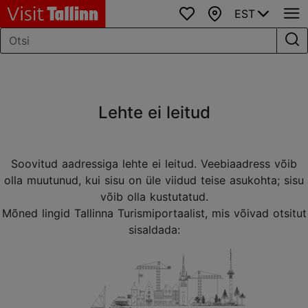
EST
Lemmikud
Kaart
Lehte ei leitud
Soovitud aadressiga lehte ei leitud. Veebiaadress võib
olla muutunud, kui sisu on üle viidud teise asukohta; sisu
võib olla kustutatud.
Mõned lingid Tallinna Turismiportaalist, mis võivad otsitut
sisaldada: