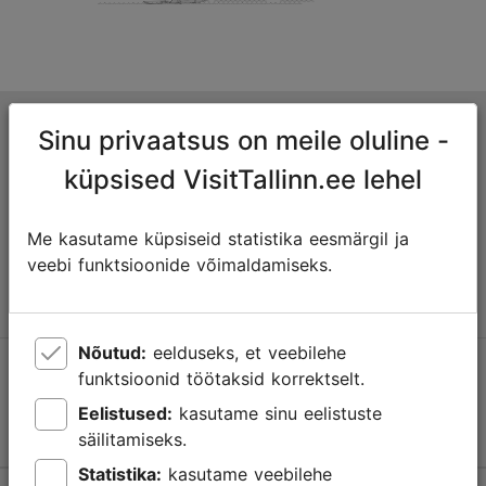
Tallinna turismiinfokeskus
Sinu privaatsus on meile oluline -
Niguliste 2, 10146 Tallinn, Eesti
küpsised VisitTallinn.ee lehel
+372 645 7777
Me kasutame küpsiseid statistika eesmärgil ja
veebi funktsioonide võimaldamiseks.
info@visittallinn.ee
Nõutud:
eelduseks, et veebilehe
Jälgi meid @ VisitTallinn
funktsioonid töötaksid korrektselt.
Eelistused:
kasutame sinu eelistuste
säilitamiseks.
Statistika:
kasutame veebilehe