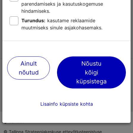
parendamiseks ja kasutuskogemuse
Abi
hindamiseks.
Kasutajatingimused
Turundus:
kasutame reklaamide
muutmiseks sinule asjakohasemaks.
KKK
Võta meiega ühendust
Ainult
Nõustu
TripAdvisori® hinnangud ja arvustused
nõutud
kõigi
küpsistega
Eesti ametlik turismiinfo
Lisainfo küpsiste kohta
© Tallinna Strateegiakeskuse ettevõtlusteenistuse