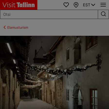
EST
Lemmikud
Kaart
Elamusturism