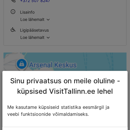
+372 507 8247
Lisainfo
Loe lähemalt
Õues
Ligipääsetavus
Loe lähemalt
Täielik ligipääsetavus ratastooliga
Täielik ligipääsetavus skuutriga
Täielik ligipääsetavus elektrilise ratastooliga
Täielik ligipääsetavus lapsevankriga
Sinu privaatsus on meile oluline -
küpsised VisitTallinn.ee lehel
Me kasutame küpsiseid statistika eesmärgil ja
veebi funktsioonide võimaldamiseks.