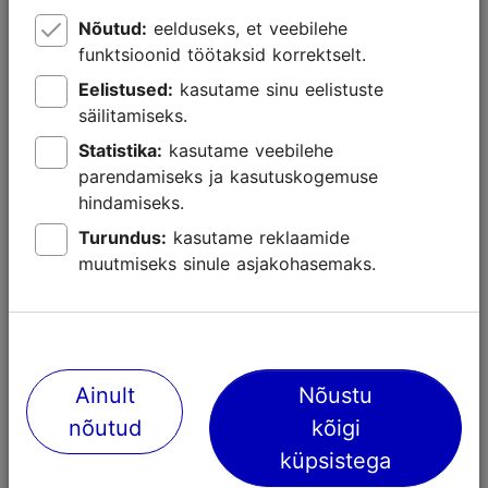
Nõutud:
eelduseks, et veebilehe
funktsioonid töötaksid korrektselt.
Eelistused:
kasutame sinu eelistuste
säilitamiseks.
Statistika:
kasutame veebilehe
Lähedalasuvad kohad
parendamiseks ja kasutuskogemuse
hindamiseks.
Turundus:
kasutame reklaamide
muutmiseks sinule asjakohasemaks.
Ainult
Nõustu
nõutud
kõigi
küpsistega
Revali Raeapteek
Traveller T