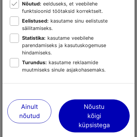
Nõutud:
eelduseks, et veebilehe
funktsioonid töötaksid korrektselt.
Eelistused:
kasutame sinu eelistuste
säilitamiseks.
Lähedalasuvad kohad
Statistika:
kasutame veebilehe
parendamiseks ja kasutuskogemuse
hindamiseks.
Turundus:
kasutame reklaamide
muutmiseks sinule asjakohasemaks.
Ainult
Nõustu
nõutud
kõigi
küpsistega
Kohvik Maiasmokk
Katariina kä
martsipanituba
237m