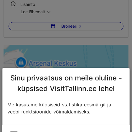
Lisainfo
Loe lähemalt
Õues
Broneeri
Sinu privaatsus on meile oluline -
küpsised VisitTallinn.ee lehel
Me kasutame küpsiseid statistika eesmärgil ja
veebi funktsioonide võimaldamiseks.