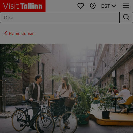
EST
Lemmikud
Kaart
Elamusturism