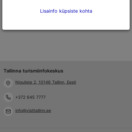
228m
Lisainfo küpsiste kohta
Maitseelamused
Kunst ja käsitö
Tallinna turismiinfokeskus
Niguliste 2, 10146 Tallinn, Eesti
+372 645 7777
info@visittallinn.ee