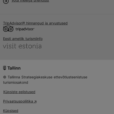
Võta meiega ühendust
TripAdvisori® hinnangud ja arvustused
Eesti ametlik turismiinfo
© Tallinna Strateegiakeskuse ettevõtlusteenistuse
turismiosakond
Küpsiste eelistused
Privaatsuspoliitika
Küpsised