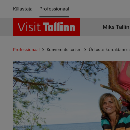
Külastaja
Professionaal
Miks Tallin
Professionaal
Konverentsiturism
Ürituste korraldamis