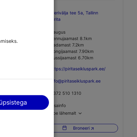
Merivälja tee 5a, Tallinn
Pirita
Kaugus
Lennujaamast 8.1km
miseks.
Sadamast 7.2km
Rongijaamast 7.90km
Bussijaamast 6.70km
https://piritaseikluspark.ee/
info@piritaseikluspark.ee
+372 510 1310
üpsistega
Lisainfo
Loe lähemalt
Õues
Broneeri