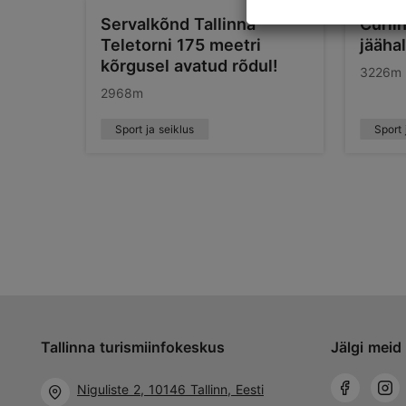
Servalkõnd Tallinna
Curli
Teletorni 175 meetri
jäähal
kõrgusel avatud rõdul!
3226m
2968m
Sport ja seiklus
Sport 
Tallinna turismiinfokeskus
Jälgi meid 
Niguliste 2, 10146 Tallinn, Eesti