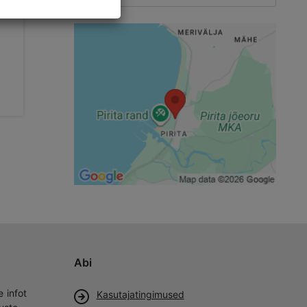
Curling Tondiraba
jäähallis
3226m
Sport ja seiklus
Abi
e infot
Kasutajatingimused