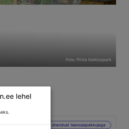
Foto: Pirita Seikluspark
n.ee lehel
seks.
erineva
Võta ühendust teenusepakkujaga
ajalt