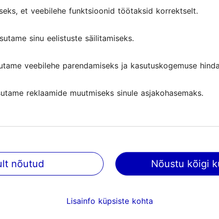
seks, et veebilehe funktsioonid töötaksid korrektselt.
linna tornidega siluetile.
sutame sinu eelistuste säilitamiseks.
utame veebilehe parendamiseks ja kasutuskogemuse hinda
utame reklaamide muutmiseks sinule asjakohasemaks.
ult nõutud
Nõustu kõigi k
Lisainfo küpsiste kohta