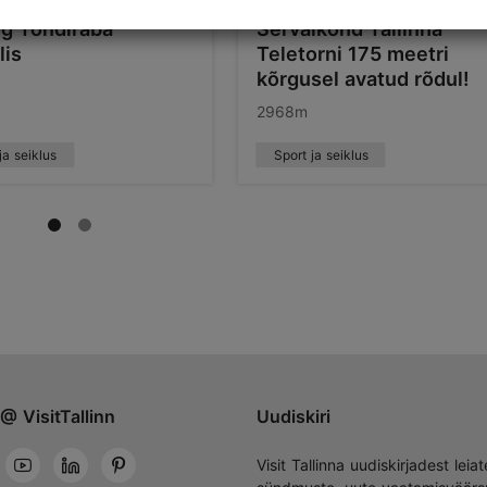
ng Tondiraba
Servalkõnd Tallinna
lis
Teletorni 175 meetri
kõrgusel avatud rõdul!
2968m
ja seiklus
Sport ja seiklus
@ VisitTallinn
Uudiskiri
Visit Tallinna uudiskirjadest leiat