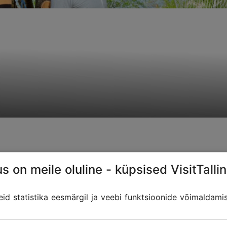
s on meile oluline - küpsised VisitTallin
d statistika eesmärgil ja veebi funktsioonide võimaldami
ktiivse puhkuse veetmiseks. Puudele on ehitatud kuus 
ine pakub ootamatusi ja põnevust. Mereäärselt Rannar