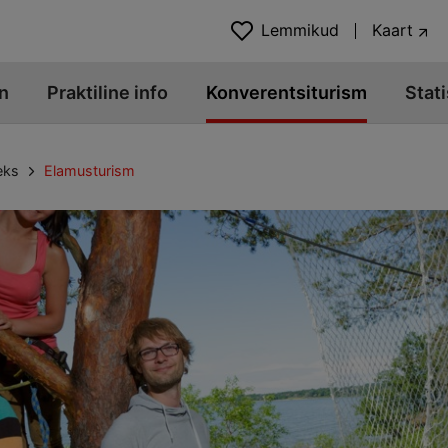
Lemmikud
Kaart
n
Praktiline info
Konverentsiturism
Stati
eks
Elamusturism