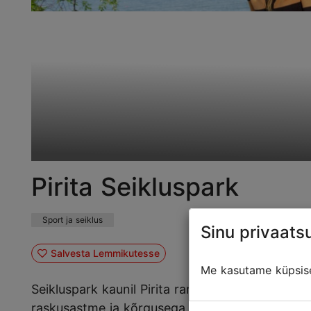
Pirita Seikluspark
Sport ja seiklus
Sinu privaatsu
Salvesta Lemmikutesse
Me kasutame küpsisei
Seikluspark kaunil Pirita rannal on hea koht a
raskusastme ja kõrgusega rada, mille vallutam