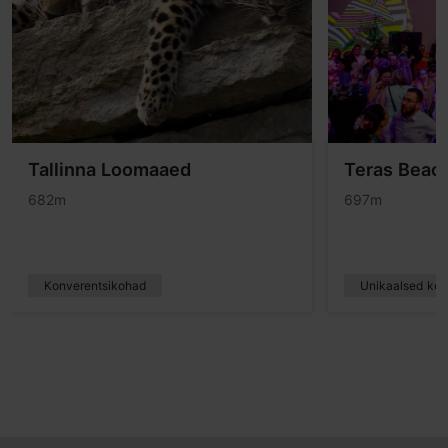
Tallinna Loomaaed
Teras Beach
682m
697m
Konverentsikohad
Unikaalsed ko