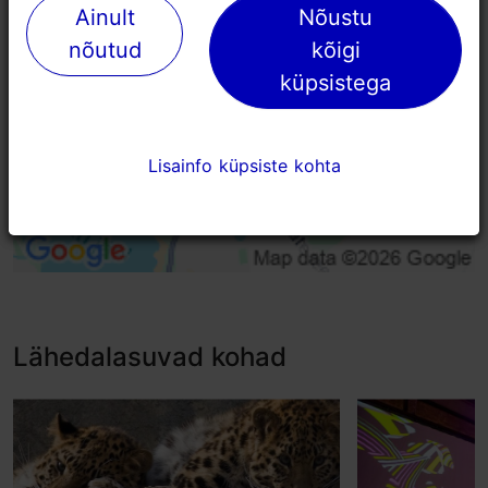
Ainult
Ainult
Nõustu
Nõustu
nõutud
nõutud
kõigi
kõigi
küpsistega
küpsistega
Lisainfo küpsiste kohta
Lisainfo küpsiste kohta
Lähedalasuvad kohad