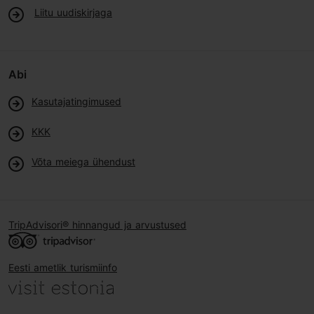
Liitu uudiskirjaga
Abi
Kasutajatingimused
KKK
Võta meiega ühendust
TripAdvisori® hinnangud ja arvustused
Eesti ametlik turismiinfo