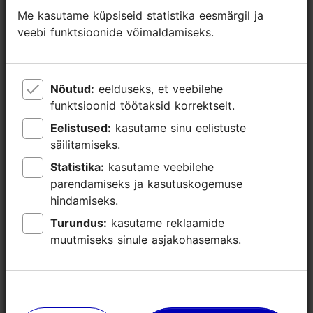
Me kasutame küpsiseid statistika eesmärgil ja
Me kasutame küpsiseid statistika eesmärgil ja
Paldiski mnt 104b, Tallinn
Rocca al Mare
veebi funktsioonide võimaldamiseks.
veebi funktsioonide võimaldamiseks.
Kaugus
Lennujaamast 12km
Nõutud:
Nõutud:
eelduseks, et veebilehe
eelduseks, et veebilehe
Sadamast 9km
funktsioonid töötaksid korrektselt.
funktsioonid töötaksid korrektselt.
http://www.unibetarena.ee
Eelistused:
Eelistused:
kasutame sinu eelistuste
kasutame sinu eelistuste
info@unibetarena.ee
säilitamiseks.
säilitamiseks.
Statistika:
Statistika:
kasutame veebilehe
kasutame veebilehe
+372 660 0200
parendamiseks ja kasutuskogemuse
parendamiseks ja kasutuskogemuse
Lisainfo
hindamiseks.
hindamiseks.
Loe lähemalt
Turundus:
Turundus:
kasutame reklaamide
kasutame reklaamide
WiFi
muutmiseks sinule asjakohasemaks.
muutmiseks sinule asjakohasemaks.
Green key