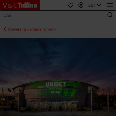
EST
Lemmikud
Kaart
Konverentsikohtade nimekiri