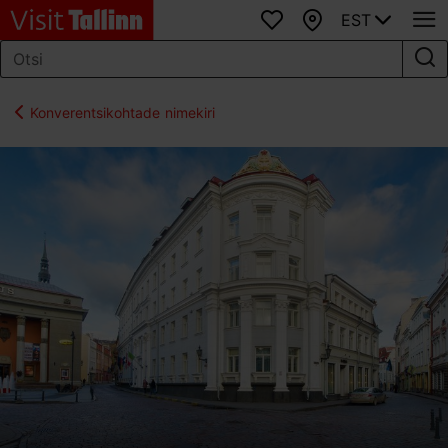
EST
Lemmikud
Kaart
Konverentsikohtade nimekiri