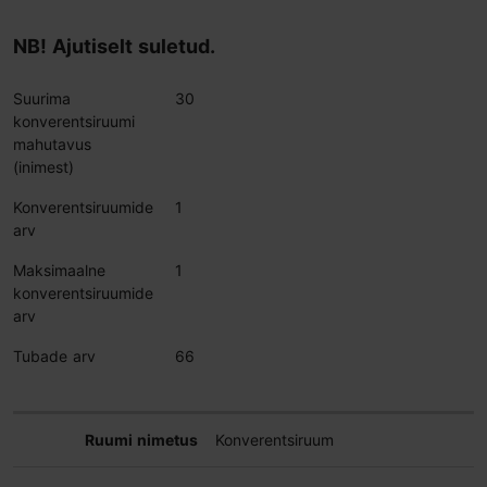
NB! Ajutiselt suletud.
Suurima
30
konverentsiruumi
mahutavus
(inimest)
Konverentsiruumide
1
arv
Maksimaalne
1
konverentsiruumide
arv
Tubade arv
66
Konverentsiruum