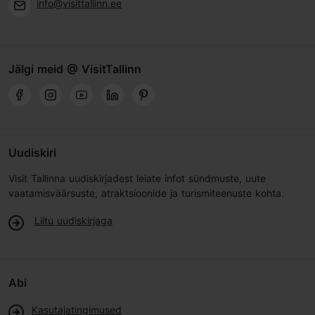
info@visittallinn.ee
Jälgi meid @ VisitTallinn
Uudiskiri
Visit Tallinna uudiskirjadest leiate infot sündmuste, uute
vaatamisväärsuste, atraktsioonide ja turismiteenuste kohta.
Liitu uudiskirjaga
Abi
Kasutajatingimused