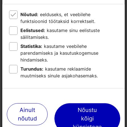
+372 622 0900
Nõutud:
Nõutud:
eelduseks, et veebilehe
eelduseks, et veebilehe
Lisainfo
funktsioonid töötaksid korrektselt.
funktsioonid töötaksid korrektselt.
Loe lähemalt
Eelistused:
Eelistused:
kasutame sinu eelistuste
kasutame sinu eelistuste
Gruppide toitlustamine: Jah
säilitamiseks.
säilitamiseks.
Broneeri
WiFi
Statistika:
Statistika:
kasutame veebilehe
kasutame veebilehe
parendamiseks ja kasutuskogemuse
parendamiseks ja kasutuskogemuse
hindamiseks.
hindamiseks.
Turundus:
Turundus:
kasutame reklaamide
kasutame reklaamide
muutmiseks sinule asjakohasemaks.
muutmiseks sinule asjakohasemaks.
Ainult
Ainult
Nõustu
Nõustu
nõutud
nõutud
kõigi
kõigi
küpsistega
küpsistega