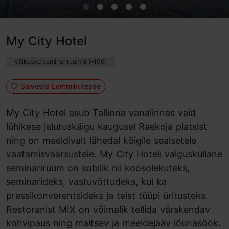
My City Hotel
Väikesed seminariruumid (–100)
Salvesta Lemmikutesse
My City Hotel asub Tallinna vanalinnas vaid
lühikese jalutuskäigu kaugusel Raekoja platsist
ning on meeldivalt lähedal kõigile sealsetele
vaatamisväärsustele. My City Hoteli valgusküllane
seminariruum on sobilik nii koosolekuteks,
seminarideks, vastuvõttudeks, kui ka
pressikonverentsideks ja teist tüüpi üritusteks.
Restoranist MIX on võimalik tellida värskendav
kohvipaus ning maitsev ja meeldejääv lõunasöök.