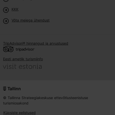
KKK
Võta meiega ühendust
TripAdvisori® hinnangud ja arvustused
Eesti ametlik turismiinfo
© Tallinna Strateegiakeskuse ettevõtlusteenistuse
turismiosakond
Küpsiste eelistused