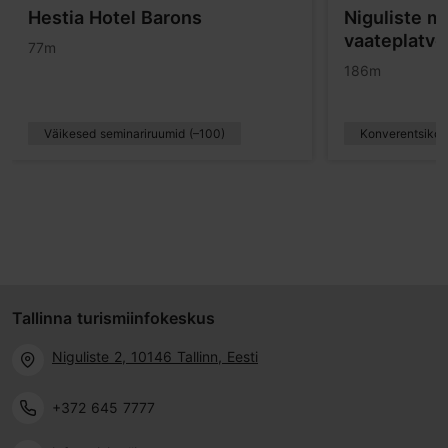
Hestia Hotel Barons
Niguliste m
vaateplatv
77m
186m
Väikesed seminariruumid (–100)
Konverentsiko
Tallinna turismiinfokeskus
Niguliste 2, 10146 Tallinn, Eesti
+372 645 7777