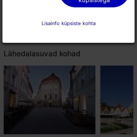
Lisainfo küpsiste kohta
Lisainfo küpsiste kohta
Lähedalasuvad kohad