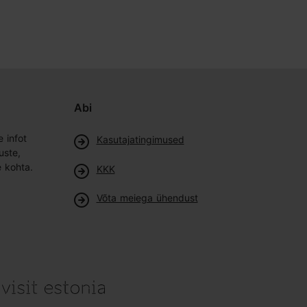
Abi
e infot
Kasutajatingimused
uste,
e kohta.
KKK
Võta meiega ühendust