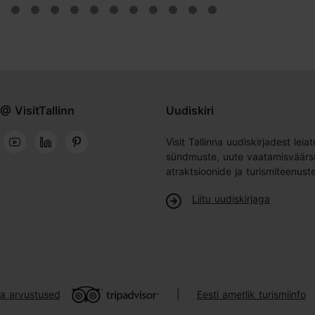
@ VisitTallinn
Uudiskiri
Visit Tallinna uudiskirjadest leiat
sündmuste, uute vaatamisväärs
atraktsioonide ja turismiteenust
Liitu uudiskirjaga
ja arvustused
Eesti ametlik turismiinfo
|