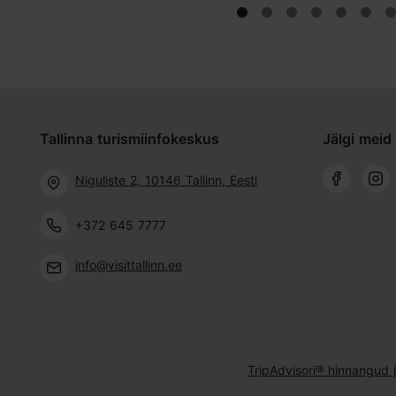
Tallinna turismiinfokeskus
Jälgi meid 
Niguliste 2, 10146 Tallinn, Eesti
+372 645 7777
info@visittallinn.ee
TripAdvisori® hinnangud 