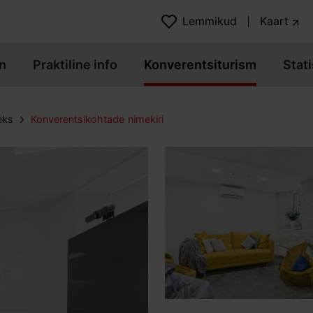
Lemmikud
Kaart
n
Praktiline info
Konverentsiturism
Stati
eks
Konverentsikohtade nimekiri