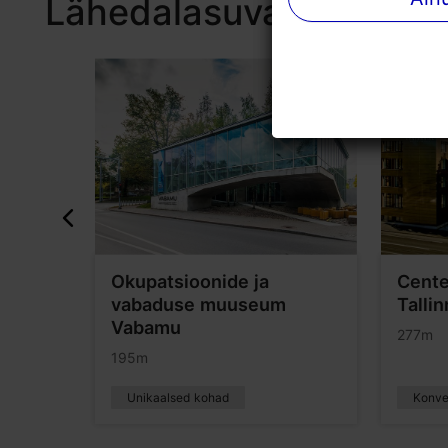
Lähedalasuvad kohad
Okupatsioonide ja
Cente
vabaduse muuseum
Tallin
Vabamu
277m
195m
Unikaalsed kohad
Konver