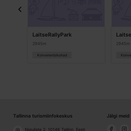
LaitseRallyPark
Laits
2945m
2945m
Konverentsikohad
Konve
Tallinna turismiinfokeskus
Jälgi meid 
Niguliste 2, 10146 Tallinn, Eesti