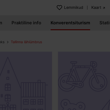
Lemmikud
Kaart
n
Praktiline info
Konverentsiturism
Stati
eks
Tallinna lähiümbrus