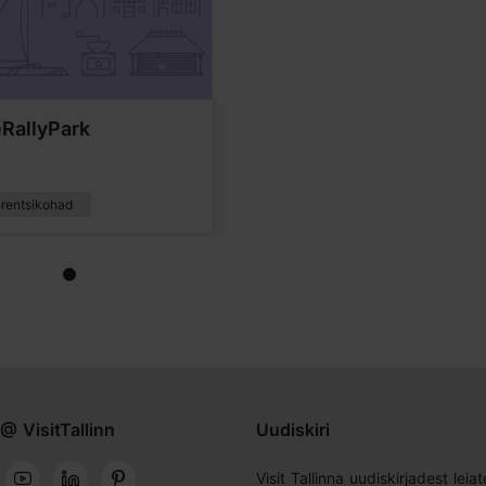
eRallyPark
rentsikohad
@ VisitTallinn
Uudiskiri
Visit Tallinna uudiskirjadest leiat