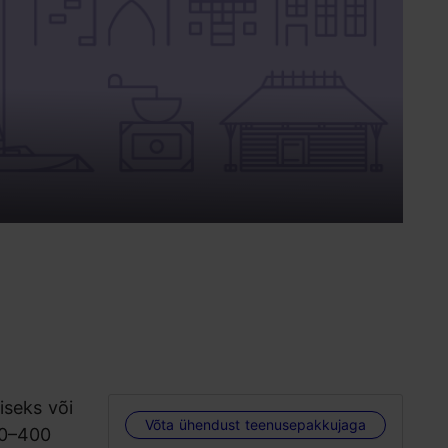
iseks või
Võta ühendust teenusepakkujaga
00–400