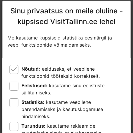
Veinituba
Sinu privaatsus on meile oluline -
Sinu privaatsus on meile oluline -
küpsised VisitTallinn.ee lehel
küpsised VisitTallinn.ee lehel
0
0
Me kasutame küpsiseid statistika eesmärgil ja
Me kasutame küpsiseid statistika eesmärgil ja
veebi funktsioonide võimaldamiseks.
veebi funktsioonide võimaldamiseks.
6
10
Nõutud:
Nõutud:
eelduseks, et veebilehe
eelduseks, et veebilehe
funktsioonid töötaksid korrektselt.
funktsioonid töötaksid korrektselt.
6
Eelistused:
Eelistused:
kasutame sinu eelistuste
kasutame sinu eelistuste
säilitamiseks.
säilitamiseks.
20
Statistika:
Statistika:
kasutame veebilehe
kasutame veebilehe
parendamiseks ja kasutuskogemuse
parendamiseks ja kasutuskogemuse
Tehnilised
video-/ dataprojektor, ekraan
hindamiseks.
hindamiseks.
vahendid,
mis sisalduvad
Turundus:
Turundus:
kasutame reklaamide
kasutame reklaamide
hinnas