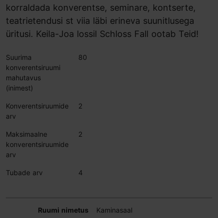
korraldada konverentse, seminare, kontserte,
teatrietendusi st viia läbi erineva suunitlusega
üritusi. Keila-Joa lossil Schloss Fall ootab Teid!
Suurima
80
konverentsiruumi
mahutavus
(inimest)
Konverentsiruumide
2
arv
Maksimaalne
2
konverentsiruumide
arv
Tubade arv
4
Kaminasaal