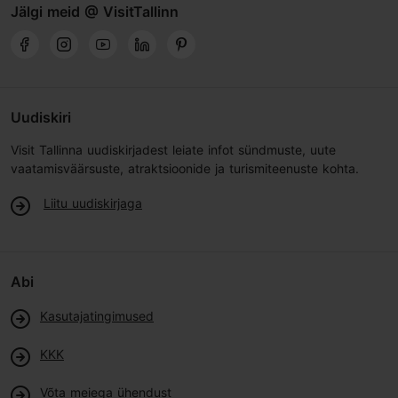
Jälgi meid @ VisitTallinn
Uudiskiri
Visit Tallinna uudiskirjadest leiate infot sündmuste, uute
vaatamisväärsuste, atraktsioonide ja turismiteenuste kohta.
Liitu uudiskirjaga
Abi
Kasutajatingimused
KKK
Võta meiega ühendust