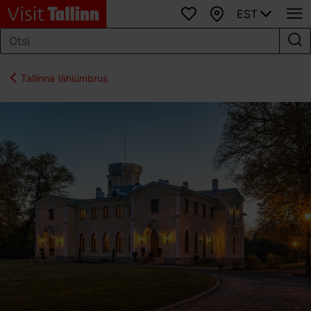
EST
Lemmikud
Kaart
Tallinna lähiümbrus