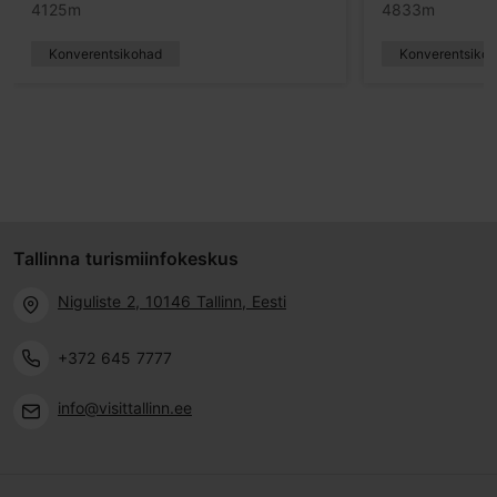
4125m
4833m
Konverentsikohad
Konverentsiko
Tallinna turismiinfokeskus
Niguliste 2, 10146 Tallinn, Eesti
+372 645 7777
info@visittallinn.ee