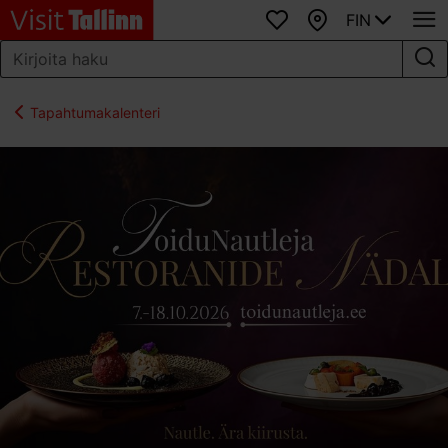
FIN
Suosikit
Kartta
Tapahtumakalenteri