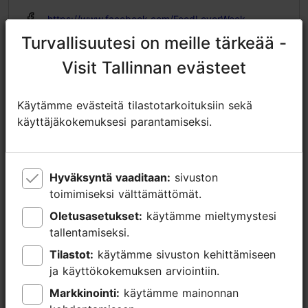
https://www.facebook.com/FoodLoverWeek
Turvallisuutesi on meille tärkeää -
Turvallisuutesi on meille tärkeää -
info@toidunautleja.ee
Visit Tallinnan evästeet
Visit Tallinnan evästeet
+372 506 4808
Lisätietoa
Käytämme evästeitä tilastotarkoituksiin sekä
Käytämme evästeitä tilastotarkoituksiin sekä
Lue lisää
käyttäjäkokemuksesi parantamiseksi.
käyttäjäkokemuksesi parantamiseksi.
Kohokohdat
Varaa nyt
Hyväksyntä vaaditaan:
Hyväksyntä vaaditaan:
sivuston
sivuston
toimimiseksi välttämättömät.
toimimiseksi välttämättömät.
Oletusasetukset:
Oletusasetukset:
käytämme mieltymystesi
käytämme mieltymystesi
tallentamiseksi.
tallentamiseksi.
Tilastot:
Tilastot:
käytämme sivuston kehittämiseen
käytämme sivuston kehittämiseen
ja käyttökokemuksen arviointiin.
ja käyttökokemuksen arviointiin.
Markkinointi:
Markkinointi:
käytämme mainonnan
käytämme mainonnan