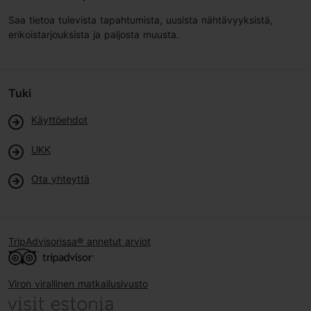
Saa tietoa tulevista tapahtumista, uusista nähtävyyksistä,
erikoistarjouksista ja paljosta muusta.
Tuki
Käyttöehdot
UKK
Ota yhteyttä
TripAdvisorissa® annetut arviot
Viron virallinen matkailusivusto