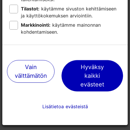
Tilastot:
Tilastot:
käytämme sivuston kehittämiseen
käytämme sivuston kehittämiseen
ja käyttökokemuksen arviointiin.
ja käyttökokemuksen arviointiin.
Markkinointi:
Markkinointi:
käytämme mainonnan
käytämme mainonnan
kohdentamiseen.
kohdentamiseen.
Vain
Vain
Hyväksy
Hyväksy
välttämätön
välttämätön
kaikki
kaikki
evästeet
evästeet
Lisätietoa evästeistä
Lisätietoa evästeistä