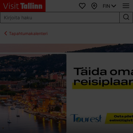
FIN
Suosikit
Kartta
Tapahtumakalenteri