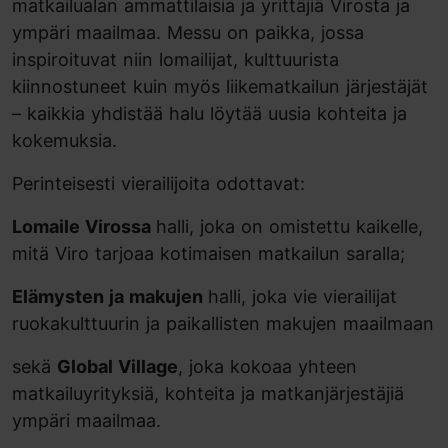
matkailualan ammattilaisia ja yrittäjiä Virosta ja
ympäri maailmaa. Messu on paikka, jossa
inspiroituvat niin lomailijat, kulttuurista
kiinnostuneet kuin myös liikematkailun järjestäjät
– kaikkia yhdistää halu löytää uusia kohteita ja
kokemuksia.
Perinteisesti vierailijoita odottavat:
Lomaile Virossa
halli, joka on omistettu kaikelle,
mitä Viro tarjoaa kotimaisen matkailun saralla;
Elämysten ja makujen
halli, joka vie vierailijat
ruokakulttuurin ja paikallisten makujen maailmaan
sekä
Global Village
, joka kokoaa yhteen
matkailuyrityksiä, kohteita ja matkanjärjestäjiä
ympäri maailmaa.