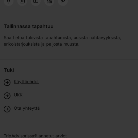
Tallinnassa tapahtuu
Saa tietoa tulevista tapahtumista, uusista nähtävyyksistä,
erikoistarjouksista ja paljosta muusta.
Tuki
Käyttöehdot
UKK
Ota yhteyttä
TripAdvisorissa® annetut arviot