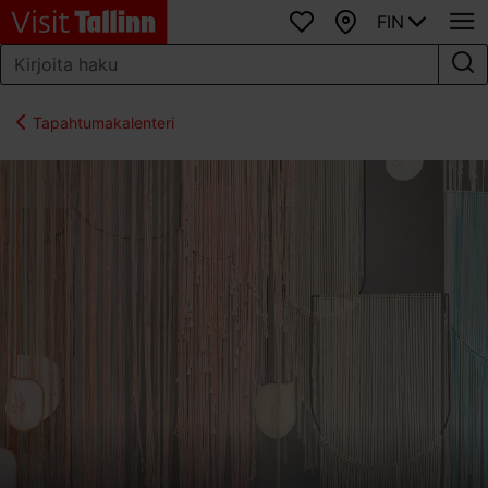
FIN
Suosikit
Kartta
Tapahtumakalenteri