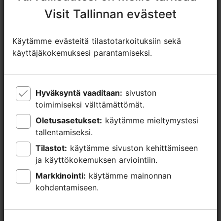
Visit Tallinnan evästeet
Visit Tallinnan evästeet
+372 644 5838
Varaa nyt
Käytämme evästeitä tilastotarkoituksiin sekä
Käytämme evästeitä tilastotarkoituksiin sekä
käyttäjäkokemuksesi parantamiseksi.
käyttäjäkokemuksesi parantamiseksi.
Hyväksyntä vaaditaan:
Hyväksyntä vaaditaan:
sivuston
sivuston
toimimiseksi välttämättömät.
toimimiseksi välttämättömät.
Oletusasetukset:
Oletusasetukset:
käytämme mieltymystesi
käytämme mieltymystesi
tallentamiseksi.
tallentamiseksi.
Tilastot:
Tilastot:
käytämme sivuston kehittämiseen
käytämme sivuston kehittämiseen
ja käyttökokemuksen arviointiin.
ja käyttökokemuksen arviointiin.
Markkinointi:
Markkinointi:
käytämme mainonnan
käytämme mainonnan
kohdentamiseen.
kohdentamiseen.