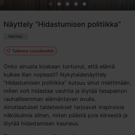
Näyttely ”Hidastumisen politiikka”
Näyttely
Tallenna suosikkeihin
Onko sinusta koskaan tuntunut, että elämä
kulkee liian nopeasti? Nykytaidenäyttely
”Hidastumisen politiikka” kutsuu sinut miettimään,
miten voit hidastaa vauhtia ja löytää tasapainon
rauhallisemman elämäntavan avulla.
Ainutlaatuiset taideteokset tarjoavat inspiroivia
näkökulmia siihen, miten päästä pois kiireestä ja
löytää hidastamisen kauneus.