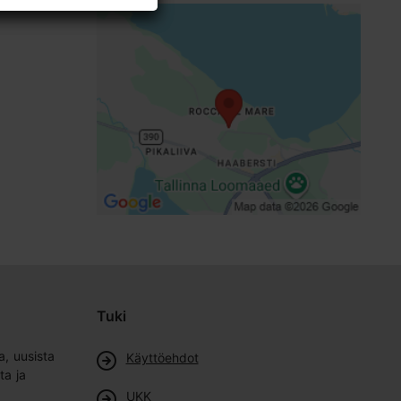
Tuki
a, uusista
Käyttöehdot
ta ja
UKK