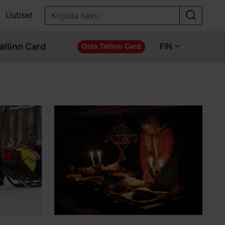
Uutiset
allinn Card
FIN
Osta Tallinn Card