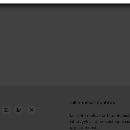
Tallinnassa tapahtuu
Saa tietoa tulevista tapahtumist
nähtävyyksistä, erikoistarjouksis
paljosta muusta.