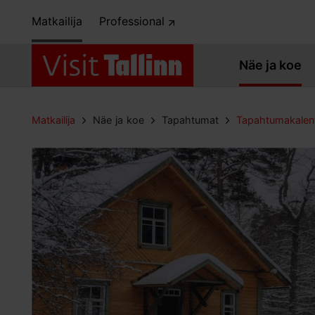
Matkailija
Professional
Näe ja koe
Matkailija
Näe ja koe
Tapahtumat
Tapahtumakalent