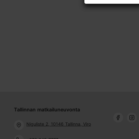
Tallinnan matkailuneuvonta
Niguliste 2, 10146 Tallinna, Viro