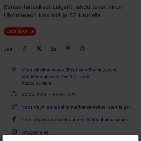
Kansantaiteelliset Leigarit ilahduttavat Viron
Ulkomuseon kävijöitä jo 57. kaudella.
Osta liput
Jaa
Viron ulkoilmamuseo (Eesti Vabaõhumuuseum)
Vabaõhumuuseumi tee 12, Tallinn
Rocca al Mare
30.05.2026 - 30.08.2026
https://evm.ee/tapahtumat/kansantaiteellisten-leigarien-kesaiset-esiintymiset-1
https://www.facebook.com/EestiVabaohumuuseum
info@evm.ee