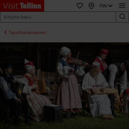
FIN
Suosikit
Kartta
Tapahtumakalenteri