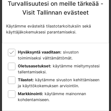
Turvallisuutesi on meille tärkeää -
Turvallisuutesi on meille tärkeää -
+372 654 9100
Visit Tallinnan evästeet
Visit Tallinnan evästeet
Lisätietoa
Lue lisää
Kohokohdat
Käytämme evästeitä tilastotarkoituksiin sekä
Käytämme evästeitä tilastotarkoituksiin sekä
Varaa nyt
käyttäjäkokemuksesi parantamiseksi.
käyttäjäkokemuksesi parantamiseksi.
Ulkotapahtuma
Hyväksyntä vaaditaan:
Hyväksyntä vaaditaan:
sivuston
sivuston
toimimiseksi välttämättömät.
toimimiseksi välttämättömät.
Oletusasetukset:
Oletusasetukset:
käytämme mieltymystesi
käytämme mieltymystesi
tallentamiseksi.
tallentamiseksi.
Tilastot:
Tilastot:
käytämme sivuston kehittämiseen
käytämme sivuston kehittämiseen
ja käyttökokemuksen arviointiin.
ja käyttökokemuksen arviointiin.
Markkinointi:
Markkinointi:
käytämme mainonnan
käytämme mainonnan
kohdentamiseen.
kohdentamiseen.