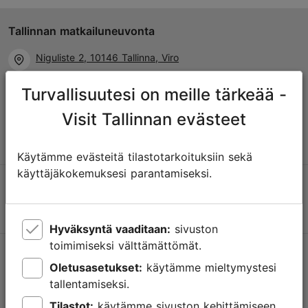
Tallinnan matkailuneuvonta
Niguliste 2, 10146 Tallinna, Viro
Turvallisuutesi on meille tärkeää -
+372 645 7777
Visit Tallinnan evästeet
info@visittallinn.ee
Käytämme evästeitä tilastotarkoituksiin sekä
käyttäjäkokemuksesi parantamiseksi.
Hyväksyntä vaaditaan:
sivuston
toimimiseksi välttämättömät.
Tallinnassa tapahtuu
Oletusasetukset:
käytämme mieltymystesi
Saa tietoa tulevista tapahtumista, uusista nähtävyyksistä,
tallentamiseksi.
erikoistarjouksista ja paljosta muusta.
Tilastot:
käytämme sivuston kehittämiseen