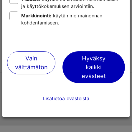
ja käyttökokemuksen arviointiin.
Markkinointi:
käytämme mainonnan
Tuki
kohdentamiseen.
Käyttöehdot
UKK
Ota yhteyttä
Vain
Hyväksy
välttämätön
kaikki
evästeet
TripAdvisorissa® annetut arviot
Lisätietoa evästeistä
Viron virallinen matkailusivusto