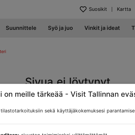
Suosikit
Kartta
Suunnittele
Syö ja juo
Vinkit ja ideat
T
eri
Sivua ei löytynyt
i on meille tärkeää - Visit Tallinnan evä
t. Sivun osoite on muuttunut, siirretty tai poistettu. Etsitk
ilastotarkoituksiin sekä käyttäjäkokemuksesi parantamise