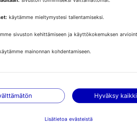
aditaan:
sivuston toimimiseksi välttämättömät.
et:
käytämme mieltymystesi tallentamiseksi.
mme sivuston kehittämiseen ja käyttökokemuksen arviointi
käytämme mainonnan kohdentamiseen.
välttämätön
Hyväksy kaikki
Tallinnassa tapahtuu
Saa tietoa tulevista tapahtumist
Lisätietoa evästeistä
nähtävyyksistä, erikoistarjouksis
paljosta muusta.