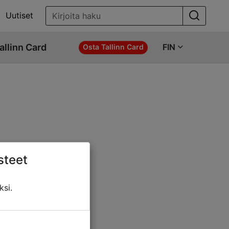
Uutiset
allinn Card
FIN
Osta Tallinn Card
steet
ö jotakin näistä:
ksi.