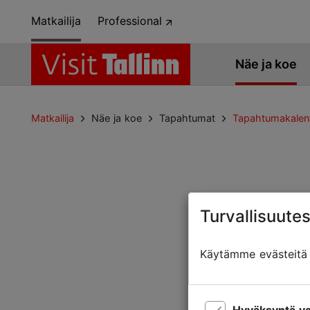
Matkailija
Professional
Näe ja koe
Matkailija
Näe ja koe
Tapahtumat
Tapahtumakalent
Turvallisuutes
Sivua ei löytyny
Käytämme evästeitä t