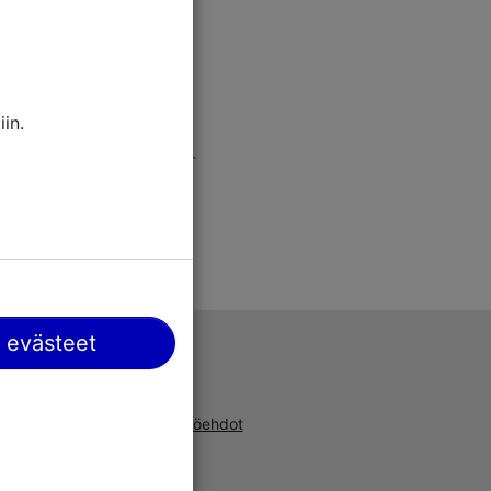
in.
 evästeet
Tuki
a, uusista
Käyttöehdot
ta ja
UKK