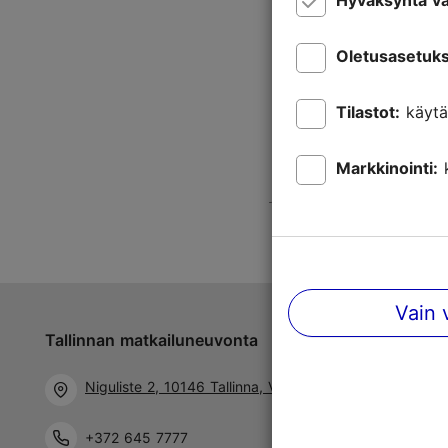
Hyväksyntä va
Oletusasetuks
Tilastot:
käytä
Markkinointi:
Vain 
Tallinnan matkailuneuvonta
Niguliste 2, 10146 Tallinna, Viro
+372 645 7777