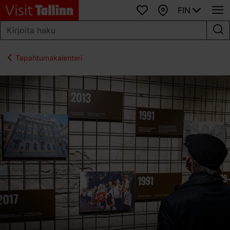
FIN
Suosikit
Kartta
Tapahtumakalenteri