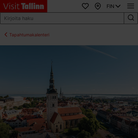
FIN
Suosikit
Kartta
Tapahtumakalenteri