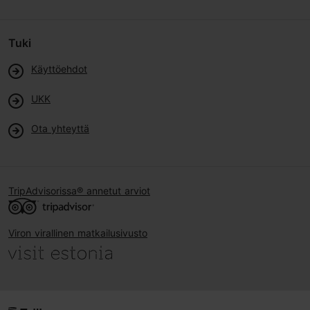
Tuki
Käyttöehdot
UKK
Ota yhteyttä
TripAdvisorissa® annetut arviot
Viron virallinen matkailusivusto