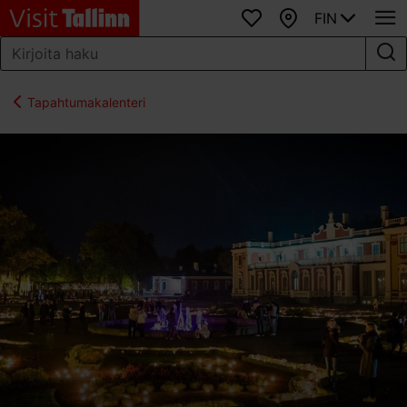
FIN
Suosikit
Kartta
Tapahtumakalenteri