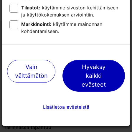
Tilastot:
Tilastot:
käytämme sivuston kehittämiseen
käytämme sivuston kehittämiseen
ja käyttökokemuksen arviointiin.
ja käyttökokemuksen arviointiin.
Markkinointi:
Markkinointi:
käytämme mainonnan
käytämme mainonnan
Tallinnan matkailuneuvonta
kohdentamiseen.
kohdentamiseen.
Niguliste 2, 10146 Tallinna, Viro
+372 645 7777
Vain
Vain
Hyväksy
Hyväksy
info@visittallinn.ee
välttämätön
välttämätön
kaikki
kaikki
evästeet
evästeet
Lisätietoa evästeistä
Lisätietoa evästeistä
Tallinnassa tapahtuu