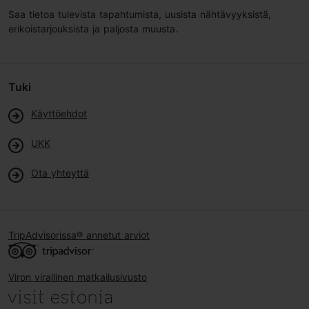
Saa tietoa tulevista tapahtumista, uusista nähtävyyksistä,
erikoistarjouksista ja paljosta muusta.
Tuki
Käyttöehdot
UKK
Ota yhteyttä
TripAdvisorissa® annetut arviot
Viron virallinen matkailusivusto