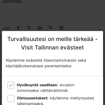
puistossa.
Jaa
Turvallisuutesi on meille tärkeää -
Turvallisuutesi on meille tärkeää -
19.09.2025 - 20.09.2025
Visit Tallinnan evästeet
Visit Tallinnan evästeet
https://www.tallinn.ee/en/valguskonnib
Käytämme evästeitä tilastotarkoituksiin sekä
Käytämme evästeitä tilastotarkoituksiin sekä
https://www.facebook.com/events/761534280357018
käyttäjäkokemuksesi parantamiseksi.
käyttäjäkokemuksesi parantamiseksi.
Lisätietoa
Lue lisää
Kohokohdat
Hyväksyntä vaaditaan:
Hyväksyntä vaaditaan:
sivuston
sivuston
toimimiseksi välttämättömät.
toimimiseksi välttämättömät.
Ulkotapahtuma
Oletusasetukset:
Oletusasetukset:
käytämme mieltymystesi
käytämme mieltymystesi
tallentamiseksi.
tallentamiseksi.