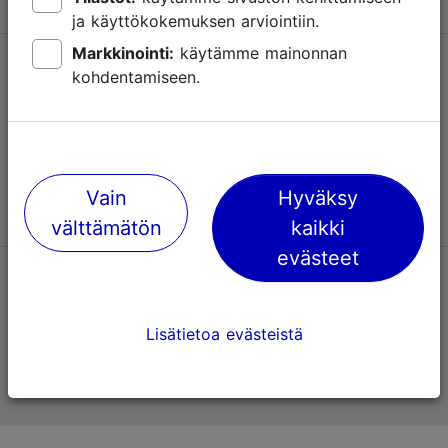
ja käyttökokemuksen arviointiin.
Markkinointi:
käytämme mainonnan
Tuki
kohdentamiseen.
Käyttöehdot
UKK
Ota yhteyttä
Vain
Hyväksy
välttämätön
kaikki
evästeet
TripAdvisorissa® annetut arviot
Lisätietoa evästeistä
Viron virallinen matkailusivusto