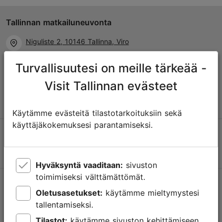
Tallinnan matkailuneuvonta
Niguliste 2, 10146 Tallinna, Viro
Turvallisuutesi on meille tärkeää -
+372 645 7777
Visit Tallinnan evästeet
info@visittallinn.ee
Käytämme evästeitä tilastotarkoituksiin sekä
käyttäjäkokemuksesi parantamiseksi.
Hyväksyntä vaaditaan:
sivuston
toimimiseksi välttämättömät.
Tallinnassa tapahtuu
Oletusasetukset:
käytämme mieltymystesi
Saa tietoa tulevista tapahtumista, uusista nähtävyyksistä,
tallentamiseksi.
erikoistarjouksista ja paljosta muusta.
Tilastot:
käytämme sivuston kehittämiseen