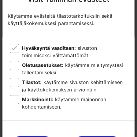
Varaa nyt
Käytämme evästeitä tilastotarkoituksiin sekä
Käytämme evästeitä tilastotarkoituksiin sekä
käyttäjäkokemuksesi parantamiseksi.
käyttäjäkokemuksesi parantamiseksi.
Hyväksyntä vaaditaan:
Hyväksyntä vaaditaan:
sivuston
sivuston
toimimiseksi välttämättömät.
toimimiseksi välttämättömät.
Oletusasetukset:
Oletusasetukset:
käytämme mieltymystesi
käytämme mieltymystesi
tallentamiseksi.
tallentamiseksi.
Tilastot:
Tilastot:
käytämme sivuston kehittämiseen
käytämme sivuston kehittämiseen
ja käyttökokemuksen arviointiin.
ja käyttökokemuksen arviointiin.
Markkinointi:
Markkinointi:
käytämme mainonnan
käytämme mainonnan
kohdentamiseen.
kohdentamiseen.