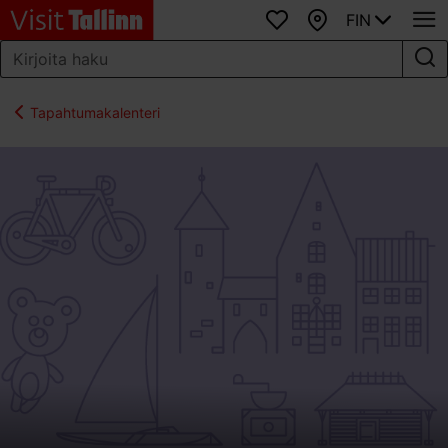
FIN
Suosikit
Kartta
Tapahtumakalenteri