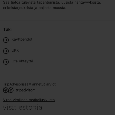
Saa tietoa tulevista tapahtumista, uusista nähtävyyksistä,
erikoistarjouksista ja paljosta muusta.
Tuki
Käyttöehdot
UKK
Ota yhteyttä
TripAdvisorissa® annetut arviot
Viron virallinen matkailusivusto