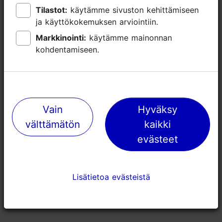
Tilastot:
Tilastot:
käytämme sivuston kehittämiseen
käytämme sivuston kehittämiseen
ja käyttökokemuksen arviointiin.
ja käyttökokemuksen arviointiin.
Markkinointi:
Markkinointi:
käytämme mainonnan
käytämme mainonnan
kohdentamiseen.
kohdentamiseen.
Vain
Vain
Hyväksy
Hyväksy
välttämätön
välttämätön
kaikki
kaikki
evästeet
evästeet
Lisätietoa evästeistä
Lisätietoa evästeistä