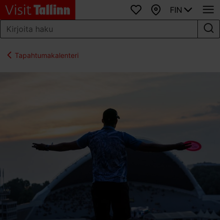
FIN
Suosikit
Kartta
Tapahtumakalenteri