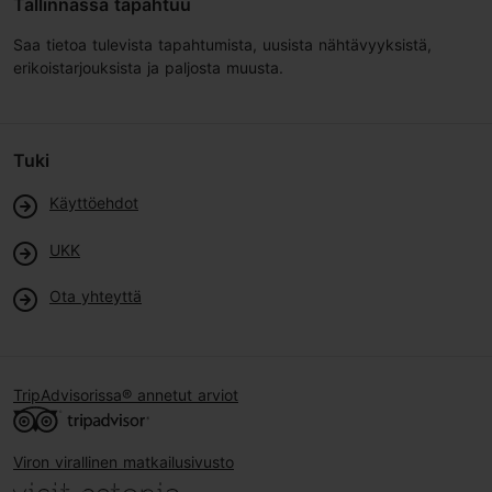
Tallinnassa tapahtuu
Saa tietoa tulevista tapahtumista, uusista nähtävyyksistä,
erikoistarjouksista ja paljosta muusta.
Tuki
Käyttöehdot
UKK
Ota yhteyttä
TripAdvisorissa® annetut arviot
Viron virallinen matkailusivusto