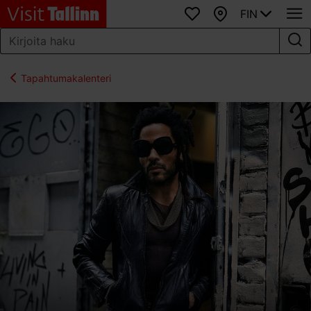
FIN
Suosikit
Kartta
Tapahtumakalenteri