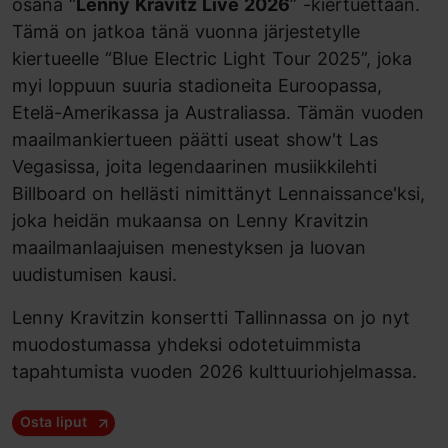
osana “
Lenny Kravitz Live 2026
” -kiertuettaan.
Tämä on jatkoa tänä vuonna järjestetylle
kiertueelle “Blue Electric Light Tour 2025”, joka
myi loppuun suuria stadioneita Euroopassa,
Etelä-Amerikassa ja Australiassa. Tämän vuoden
maailmankiertueen päätti useat show't Las
Vegasissa, joita legendaarinen musiikkilehti
Billboard on hellästi nimittänyt Lennaissance'ksi,
joka heidän mukaansa on Lenny Kravitzin
maailmanlaajuisen menestyksen ja luovan
uudistumisen kausi.
Lenny Kravitzin konsertti Tallinnassa on jo nyt
muodostumassa yhdeksi odotetuimmista
tapahtumista vuoden 2026 kulttuuriohjelmassa.
Osta liput