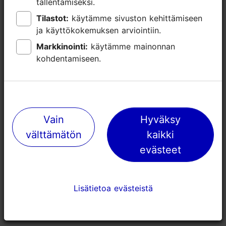
tallentamiseksi.
tallentamiseksi.
Tilastot:
Tilastot:
käytämme sivuston kehittämiseen
käytämme sivuston kehittämiseen
ja käyttökokemuksen arviointiin.
ja käyttökokemuksen arviointiin.
Markkinointi:
Markkinointi:
käytämme mainonnan
käytämme mainonnan
kohdentamiseen.
kohdentamiseen.
Vain
Vain
Hyväksy
Hyväksy
välttämätön
välttämätön
kaikki
kaikki
evästeet
evästeet
Lisätietoa evästeistä
Lisätietoa evästeistä