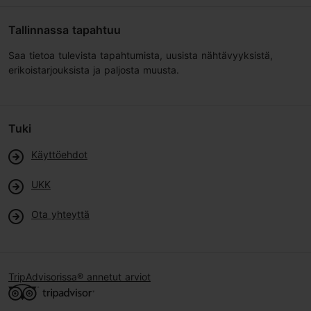
Tallinnassa tapahtuu
Saa tietoa tulevista tapahtumista, uusista nähtävyyksistä,
erikoistarjouksista ja paljosta muusta.
Tuki
Käyttöehdot
UKK
Ota yhteyttä
TripAdvisorissa® annetut arviot