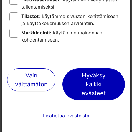
tallentamiseksi.
tallentamiseksi.
Varaa nyt
Tilastot:
Tilastot:
käytämme sivuston kehittämiseen
käytämme sivuston kehittämiseen
ja käyttökokemuksen arviointiin.
ja käyttökokemuksen arviointiin.
Markkinointi:
Markkinointi:
käytämme mainonnan
käytämme mainonnan
kohdentamiseen.
kohdentamiseen.
Vain
Vain
Hyväksy
Hyväksy
välttämätön
välttämätön
kaikki
kaikki
evästeet
evästeet
Lisätietoa evästeistä
Lisätietoa evästeistä