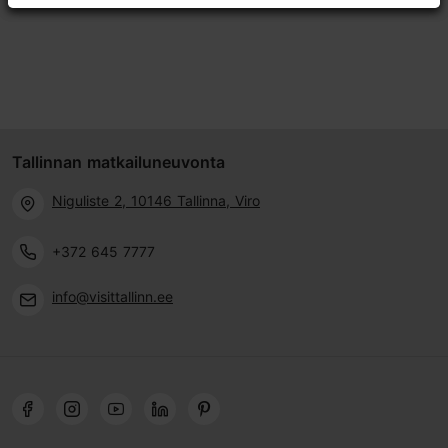
Tallinnan matkailuneuvonta
Niguliste 2, 10146 Tallinna, Viro
+372 645 7777
info@visittallinn.ee