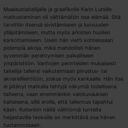
Maalaustaiteilijalle ja graafikolle Karin Lutsille
matkustaminen oli välttämätön osa elämää. Sitä
tarvittiin itsensä sivistämiseen ja luovuuden
ylläpitämiseen, mutta myös arkisten huolien
karkottamiseen. Usein hän vietti kohteissaan
pidempiä aikoja, mikä mahdollisti hänen
syvemmän perehtymisen paikalliseen
ympäristöön. Vanhojen perinteiden mukaisesti
taiteilija tallensi vaikutelmiaan piirustus- tai
akvarellilehtiöön, joskus myös kankaalle. Hän itse
ei pitänyt matkalla tehtyjä näkymiä todellisena
taiteena, vaan enemmänkin valokuvauksen
kaltaisena, sillä erolla, että tallennus tapahtui
käsin. Kuitenkin näillä välittömiä tunteita
heijastavilla teoksilla on merkittävä osa hänen
tuotannossaan.