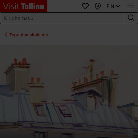
FIN
Suosikit
Kartta
Tapahtumakalenteri