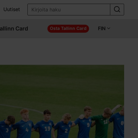
Uutiset
allinn Card
FIN
Osta Tallinn Card