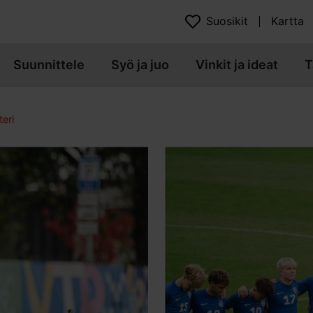
Suosikit
Kartta
Suunnittele
Syö ja juo
Vinkit ja ideat
T
eri