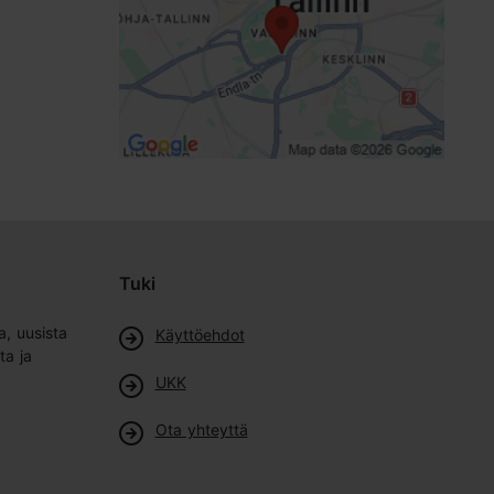
Tuki
a, uusista
Käyttöehdot
ta ja
UKK
Ota yhteyttä