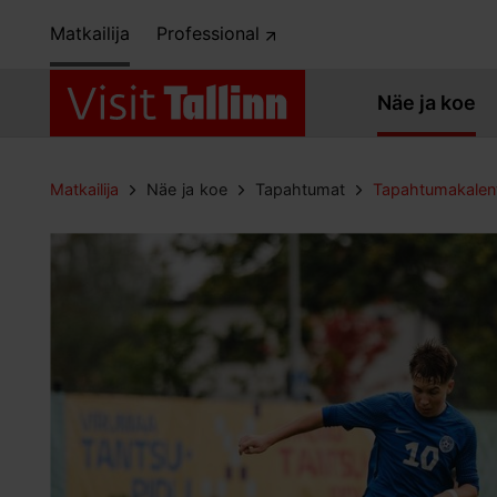
Matkailija
Professional
Näe ja koe
Matkailija
Näe ja koe
Tapahtumat
Tapahtumakalent