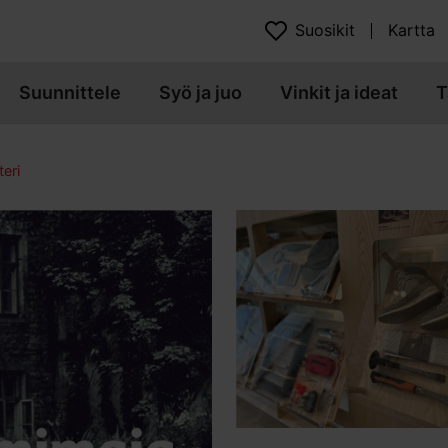
Suosikit
Kartta
Suunnittele
Syö ja juo
Vinkit ja ideat
T
eri