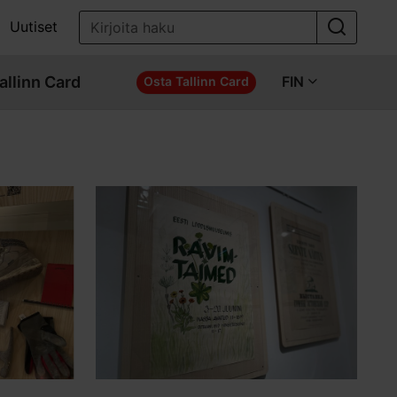
Uutiset
allinn Card
FIN
Osta Tallinn Card