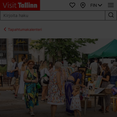
FIN
Suosikit
Kartta
Tapahtumakalenteri