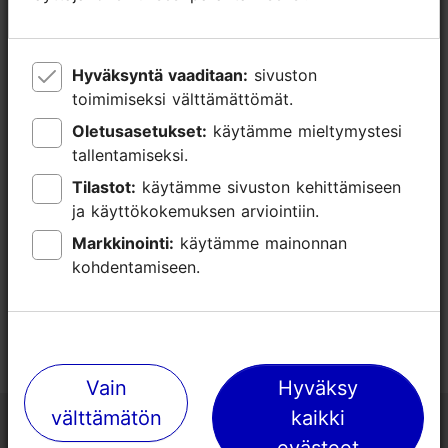
Hyväksyntä vaaditaan:
Hyväksyntä vaaditaan:
sivuston
sivuston
toimimiseksi välttämättömät.
toimimiseksi välttämättömät.
Oletusasetukset:
Oletusasetukset:
käytämme mieltymystesi
käytämme mieltymystesi
tallentamiseksi.
tallentamiseksi.
Tilastot:
Tilastot:
käytämme sivuston kehittämiseen
käytämme sivuston kehittämiseen
ja käyttökokemuksen arviointiin.
ja käyttökokemuksen arviointiin.
Markkinointi:
Markkinointi:
käytämme mainonnan
käytämme mainonnan
kohdentamiseen.
kohdentamiseen.
Vain
Vain
Hyväksy
Hyväksy
välttämätön
välttämätön
kaikki
kaikki
Tallinnan matkailuneuvonta