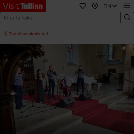
FIN
Suosikit
Kartta
Tapahtumakalenteri