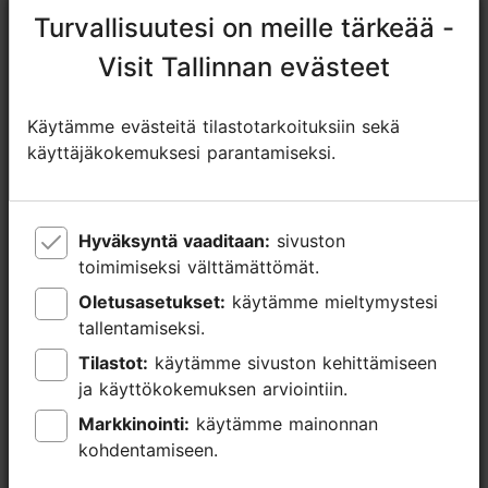
https://www.piccolo.ee/fi/
Turvallisuutesi on meille tärkeää -
Turvallisuutesi on meille tärkeää -
tallinna.jaani@eelk.ee
Visit Tallinnan evästeet
Visit Tallinnan evästeet
+372 56634624
Käytämme evästeitä tilastotarkoituksiin sekä
Käytämme evästeitä tilastotarkoituksiin sekä
käyttäjäkokemuksesi parantamiseksi.
käyttäjäkokemuksesi parantamiseksi.
Varaa nyt
Hyväksyntä vaaditaan:
Hyväksyntä vaaditaan:
sivuston
sivuston
toimimiseksi välttämättömät.
toimimiseksi välttämättömät.
Oletusasetukset:
Oletusasetukset:
käytämme mieltymystesi
käytämme mieltymystesi
tallentamiseksi.
tallentamiseksi.
Tilastot:
Tilastot:
käytämme sivuston kehittämiseen
käytämme sivuston kehittämiseen
ja käyttökokemuksen arviointiin.
ja käyttökokemuksen arviointiin.
Markkinointi:
Markkinointi:
käytämme mainonnan
käytämme mainonnan
kohdentamiseen.
kohdentamiseen.