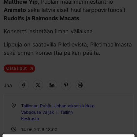
Matthew Yip
, Puolan maailmanmestaritrio
Animato
sekä latvialaiset huuliharppuvirtuoosit
Rudolfs ja Raimonds Macats
.
Konsertti esitetään ilman väliaikaa.
Lippuja on saatavilla Piletilevistä, Piletimaailmasta
sekä ennen konserttia paikan päältä.
Osta liput
Jaa
Tallinnan Pyhän Johanneksen kirkko
Vabaduse väljak 1, Tallinn
Keskusta
14.06.2026 18:00