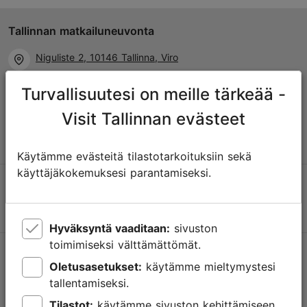
Tallinnan matkailuneuvonta
Niguliste 2, 10146 Tallinna, Viro
Turvallisuutesi on meille tärkeää -
+372 645 7777
Visit Tallinnan evästeet
info@visittallinn.ee
Käytämme evästeitä tilastotarkoituksiin sekä
käyttäjäkokemuksesi parantamiseksi.
Hyväksyntä vaaditaan:
sivuston
toimimiseksi välttämättömät.
Tallinnassa tapahtuu
Oletusasetukset:
käytämme mieltymystesi
Saa tietoa tulevista tapahtumista, uusista nähtävyyksistä,
tallentamiseksi.
erikoistarjouksista ja paljosta muusta.
Tilastot:
käytämme sivuston kehittämiseen