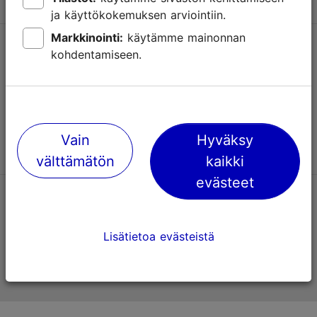
ja käyttökokemuksen arviointiin.
Markkinointi:
käytämme mainonnan
Tuki
kohdentamiseen.
Käyttöehdot
UKK
Ota yhteyttä
Vain
Hyväksy
välttämätön
kaikki
evästeet
TripAdvisorissa® annetut arviot
Lisätietoa evästeistä
Viron virallinen matkailusivusto