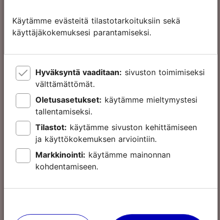
tuntia
Käytämme evästeitä tilastotarkoituksiin sekä
43.00 €
käyttäjäkokemuksesi parantamiseksi.
Aikuinen
45.00 €
25.00 €
Lapsi
Hyväksyntä vaaditaan:
sivuston toimimiseksi
27.00 €
välttämättömät.
Oletusasetukset:
käytämme mieltymystesi
tallentamiseksi.
Tallinn Card
Tilastot:
käytämme sivuston kehittämiseen
48
ja käyttökokemuksen arviointiin.
tuntia
Markkinointi:
käytämme mainonnan
kohdentamiseen.
63.00 €
Aikuinen
65.00 €
32.00 €
Lapsi
34.00 €