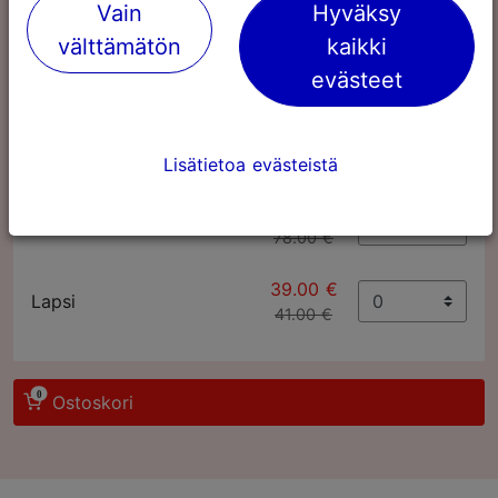
Vain
Hyväksy
välttämätön
kaikki
evästeet
Tallinn Card
72
Lisätietoa evästeistä
tuntia
76.00 €
Aikuinen
78.00 €
39.00 €
Lapsi
41.00 €
0
Ostoskori