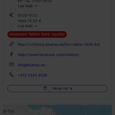
ke – su 11:00–18:00
Lue lisää
01.01–31.01
01.02–31.12
On avoinna vain tilauksesta
Hinta 15.00 €
Lue lisää
Oppilaslippu 12.00 €
Perhelippu 24.00 €
Ilmaiseksi Tallinn Card -kortilla
01.01–31.01
https://vrhistory.blueray.ee/fi/vr-tallinn-1939-44/
Hinta 15.00 €
Oppilaslippu 12.00 €
https://www.facebook.com/vrhistory
Perhelippu 24.00 €
info@blueray.ee
+372 5343 9526
Varaa nyt