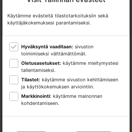
Lähellä olevia paikkoja
Käytämme evästeitä tilastotarkoituksiin sekä
Käytämme evästeitä tilastotarkoituksiin sekä
käyttäjäkokemuksesi parantamiseksi.
käyttäjäkokemuksesi parantamiseksi.
Hyväksyntä vaaditaan:
Hyväksyntä vaaditaan:
sivuston
sivuston
toimimiseksi välttämättömät.
toimimiseksi välttämättömät.
Oletusasetukset:
Oletusasetukset:
käytämme mieltymystesi
käytämme mieltymystesi
tallentamiseksi.
tallentamiseksi.
Tilastot:
Tilastot:
käytämme sivuston kehittämiseen
käytämme sivuston kehittämiseen
ja käyttökokemuksen arviointiin.
ja käyttökokemuksen arviointiin.
Markkinointi:
Markkinointi:
käytämme mainonnan
käytämme mainonnan
Julkinen liikenne
Viron teatte
kohdentamiseen.
kohdentamiseen.
musiikkimu
125m
156m
Kulkuyhteydet
Museot & näht