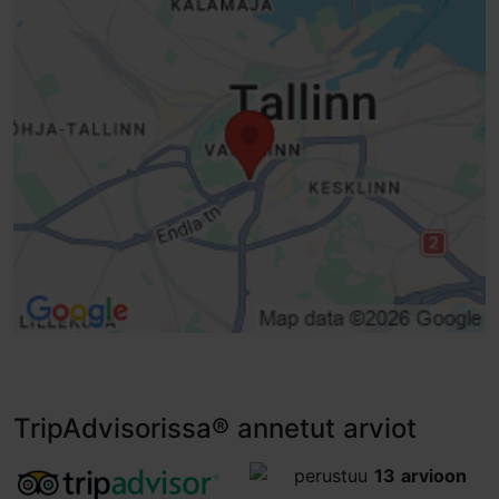
TripAdvisorissa® annetut arviot
tripadvisor rating 4.8 of 5
perustuu
13 arvioon