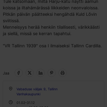
Tule katsomaan, miltä Harju-katu näytti aamun
koissa ja iltahämärässä liikkeiden neonvaloissa.
Pitkän päivän päätteeksi hengähdä Kuld Lõvin
sviitissä.
Menneisyys herää henkiin tilallisesti, värikkäästi
ja siellä, missä se kerran tapahtui.
"VR Tallinn 1939" osa I ilmaiseksi Tallinn Cardilla.
Jaa
Vabaduse väljak 9, Tallinn
Vanhakaupunki
01.02–31.12