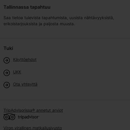
Tallinnassa tapahtuu
Saa tietoa tulevista tapahtumista, uusista nähtävyyksistä,
erikoistarjouksista ja paljosta muusta.
Tuki
Käyttöehdot
UKK
Ota yhteyttä
TripAdvisorissa® annetut arviot
Viron virallinen matkailusivusto