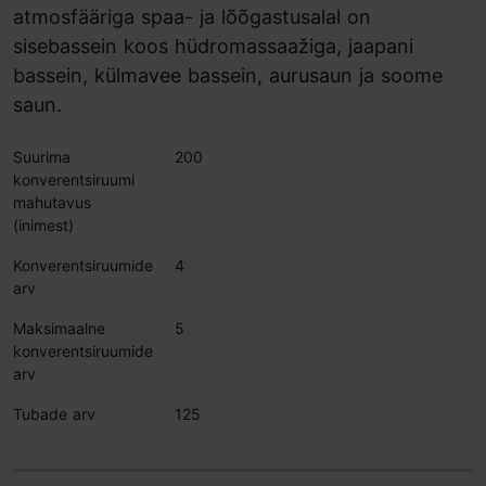
atmosfääriga spaa- ja lõõgastusalal on
sisebassein koos hüdromassaažiga, jaapani
bassein, külmavee bassein, aurusaun ja soome
saun.
Suurima
200
konverentsiruumi
mahutavus
(inimest)
Konverentsiruumide
4
arv
Maksimaalne
5
konverentsiruumide
arv
Tubade arv
125