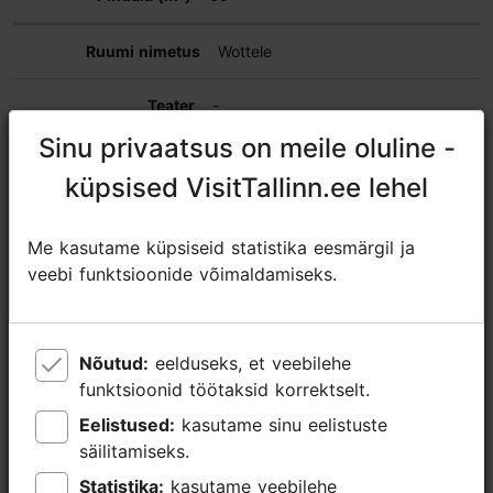
Wottele
-
Sinu privaatsus on meile oluline -
Sinu privaatsus on meile oluline -
-
küpsised VisitTallinn.ee lehel
küpsised VisitTallinn.ee lehel
10
Me kasutame küpsiseid statistika eesmärgil ja
Me kasutame küpsiseid statistika eesmärgil ja
-
veebi funktsioonide võimaldamiseks.
veebi funktsioonide võimaldamiseks.
-
Nõutud:
Nõutud:
eelduseks, et veebilehe
eelduseks, et veebilehe
25
funktsioonid töötaksid korrektselt.
funktsioonid töötaksid korrektselt.
Eelistused:
Eelistused:
kasutame sinu eelistuste
kasutame sinu eelistuste
Tehnilised
TV/video, helitehnika, mikrofonisüsteem,
säilitamiseks.
säilitamiseks.
vahendid,
video-/ dataprojektor, slaidivahetuspult,
Statistika:
Statistika:
kasutame veebilehe
kasutame veebilehe