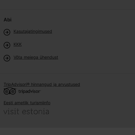
Abi
Kasutajatingimused
KKK
Võta meiega ühendust
TripAdvisori® hinnangud ja arvustused
Eesti ametlik turismiinfo