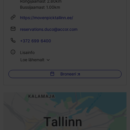
Rongijaamast 2.80km
Bussijaamast 1.00km
https://movenpicktallinn.ee/
reservations.duco@accor.com
+372 699 6400
Lisainfo
Loe lähemalt
WiFi
Broneeri