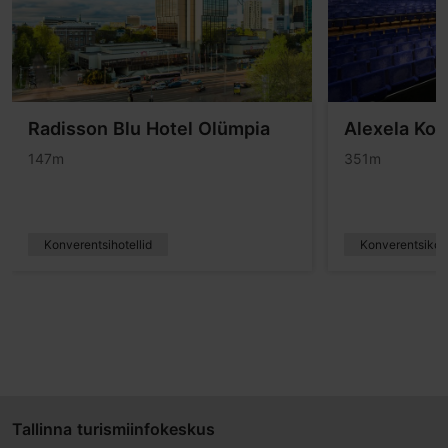
Radisson Blu Hotel Olümpia
Alexela Kon
147m
351m
Konverentsihotellid
Konverentsiko
Tallinna turismiinfokeskus