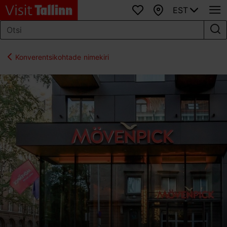
EST
Lemmikud
Kaart
Konverentsikohtade nimekiri